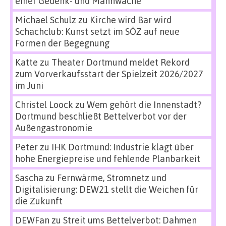
einer Gedenk- und Mahnwache
Michael Schulz
zu
Kirche wird Bar wird
Schachclub: Kunst setzt im SÖZ auf neue
Formen der Begegnung
Katte
zu
Theater Dortmund meldet Rekord
zum Vorverkaufsstart der Spielzeit 2026/2027
im Juni
Christel Loock
zu
Wem gehört die Innenstadt?
Dortmund beschließt Bettelverbot vor der
Außengastronomie
Peter
zu
IHK Dortmund: Industrie klagt über
hohe Energiepreise und fehlende Planbarkeit
Sascha
zu
Fernwärme, Stromnetz und
Digitalisierung: DEW21 stellt die Weichen für
die Zukunft
DEWFan
zu
Streit ums Bettelverbot: Dahmen