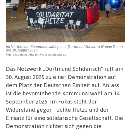
Kommunalwahl
in
Dortmund
Im Vorfeld der Kommunalwahl plant „Dortmund Solidarisch“ eine Demo
am 30. August 2025.
Foto: Leopold Achilles für Nordstadtblogger.de
Das Netzwerk „Dortmund Solidarisch“ ruft am
30. August 2025 zu einer Demonstration auf
dem Platz der Deutschen Einheit auf. Anlass
ist die bevorstehende Kommunalwahl am 14.
September 2025. Im Fokus steht der
Widerstand gegen rechte Hetze und der
Einsatz für eine solidarische Gesellschaft. Die
Demonstration richtet sich gegen die