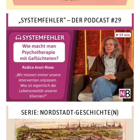
„SYSTEMFEHLER“ – DER PODCAST #29
SERIE: NORDSTADT-GESCHICHTE(N)