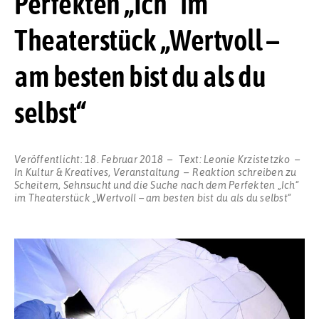
Perfekten „Ich“ im
Theaterstück „Wertvoll –
am besten bist du als du
selbst“
Veröffentlicht:
18. Februar 2018
Text:
Leonie Krzistetzko
In
Kultur & Kreatives
,
Veranstaltung
Reaktion schreiben
zu
Scheitern, Sehnsucht und die Suche nach dem Perfekten „Ich“
im Theaterstück „Wertvoll – am besten bist du als du selbst“