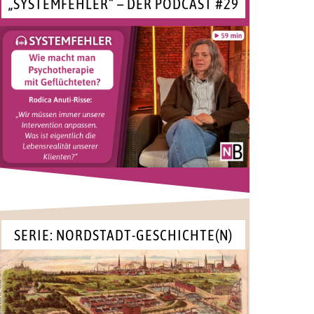
„SYSTEMFEHLER“ – DER PODCAST #29
SERIE: NORDSTADT-GESCHICHTE(N)