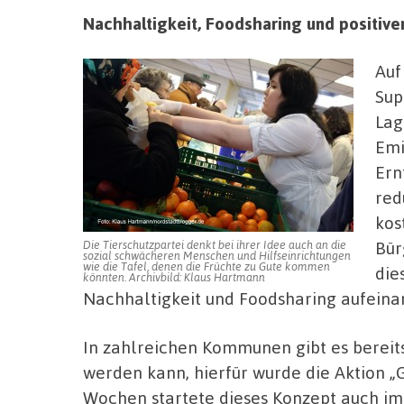
Nachhaltigkeit, Foodsharing und positiver
Auf
Sup
Lag
Emi
Ern
red
kos
Bür
Die Tierschutzpartei denkt bei ihrer Idee auch an die
sozial schwächeren Menschen und Hilfseinrichtungen
wie die Tafel, denen die Früchte zu Gute kommen
die
könnten. Archivbild: Klaus Hartmann
Nachhaltigkeit und Foodsharing aufeina
In zahlreichen Kommunen gibt es bereits
werden kann, hierfür wurde die Aktion „
Wochen startete dieses Konzept auch im