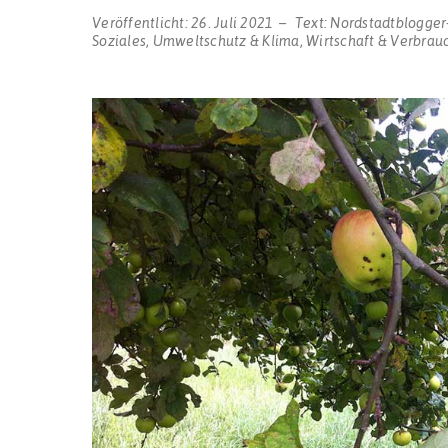
Veröffentlicht:
26. Juli 2021
Text:
Nordstadtblogger
Soziales
,
Umweltschutz & Klima
,
Wirtschaft & Verbrau