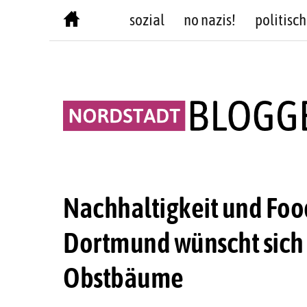
Skip
sozial
no nazis!
politisch
to
content
Nachhaltigkeit und Foo
Dortmund wünscht sich 
Obstbäume