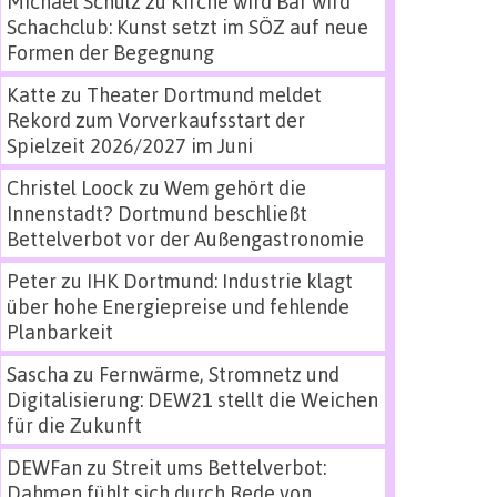
Michael Schulz
zu
Kirche wird Bar wird
Schachclub: Kunst setzt im SÖZ auf neue
Formen der Begegnung
Katte
zu
Theater Dortmund meldet
Rekord zum Vorverkaufsstart der
Spielzeit 2026/2027 im Juni
Christel Loock
zu
Wem gehört die
Innenstadt? Dortmund beschließt
Bettelverbot vor der Außengastronomie
Peter
zu
IHK Dortmund: Industrie klagt
über hohe Energiepreise und fehlende
Planbarkeit
Sascha
zu
Fernwärme, Stromnetz und
Digitalisierung: DEW21 stellt die Weichen
für die Zukunft
DEWFan
zu
Streit ums Bettelverbot:
Dahmen fühlt sich durch Rede von