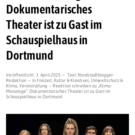
Dokumentarisches
Theater ist zu Gast im
Schauspielhaus in
Dortmund
Veröffentlicht:
3. April 2025
Text:
Nordstadtblogger-
Redaktion
In
Freizeit
,
Kultur & Kreatives
,
Umweltschutz &
Klima
,
Veranstaltung
Reaktion schreiben
zu „Klima-
Monologe“: Dokumentarisches Theater ist zu Gast im
Schauspielhaus in Dortmund