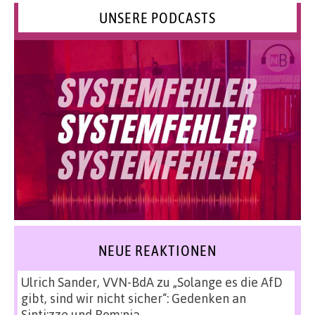
UNSERE PODCASTS
NEUE REAKTIONEN
Ulrich Sander, VVN-BdA
zu
„Solange es die AfD
gibt, sind wir nicht sicher“: Gedenken an
Sinti:zze und Rom:nja