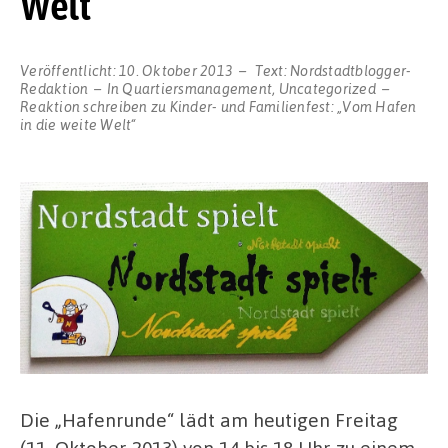
Welt“
Veröffentlicht:
10. Oktober 2013
Text:
Nordstadtblogger-
Redaktion
In
Quartiersmanagement
,
Uncategorized
Reaktion schreiben
zu Kinder- und Familienfest: „Vom Hafen
in die weite Welt“
Die „Hafenrunde“ lädt am heutigen Freitag
(11. Oktober 2013) von 14 bis 18 Uhr zu einem