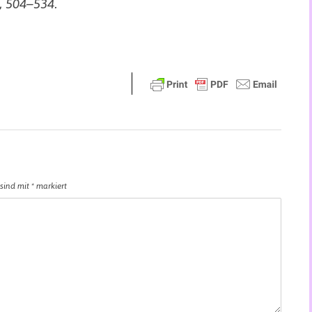
, 504–534.
 sind mit
*
markiert