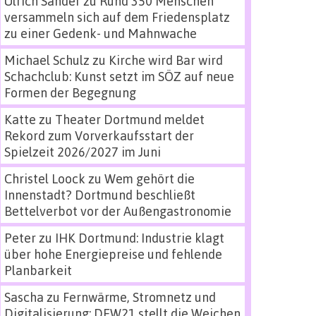
Ulrich Sander
zu
Rund 350 Menschen
versammeln sich auf dem Friedensplatz
zu einer Gedenk- und Mahnwache
Michael Schulz
zu
Kirche wird Bar wird
Schachclub: Kunst setzt im SÖZ auf neue
Formen der Begegnung
Katte
zu
Theater Dortmund meldet
Rekord zum Vorverkaufsstart der
Spielzeit 2026/2027 im Juni
Christel Loock
zu
Wem gehört die
Innenstadt? Dortmund beschließt
Bettelverbot vor der Außengastronomie
Peter
zu
IHK Dortmund: Industrie klagt
über hohe Energiepreise und fehlende
Planbarkeit
Sascha
zu
Fernwärme, Stromnetz und
Digitalisierung: DEW21 stellt die Weichen