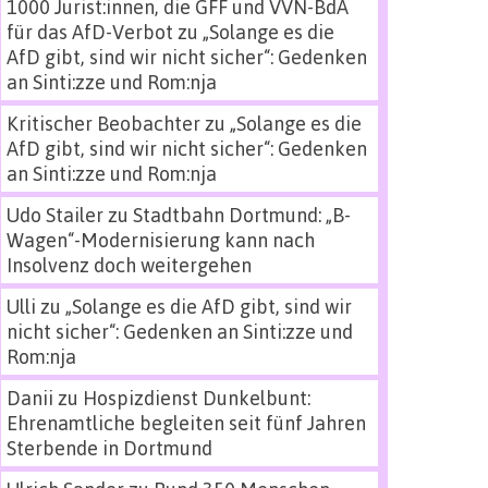
1000 Jurist:innen, die GFF und VVN-BdA
für das AfD-Verbot
zu
„Solange es die
AfD gibt, sind wir nicht sicher“: Gedenken
an Sinti:zze und Rom:nja
Kritischer Beobachter
zu
„Solange es die
AfD gibt, sind wir nicht sicher“: Gedenken
an Sinti:zze und Rom:nja
Udo Stailer
zu
Stadtbahn Dortmund: „B-
Wagen“-Modernisierung kann nach
Insolvenz doch weitergehen
Ulli
zu
„Solange es die AfD gibt, sind wir
nicht sicher“: Gedenken an Sinti:zze und
Rom:nja
Danii
zu
Hospizdienst Dunkelbunt:
Ehrenamtliche begleiten seit fünf Jahren
Sterbende in Dortmund