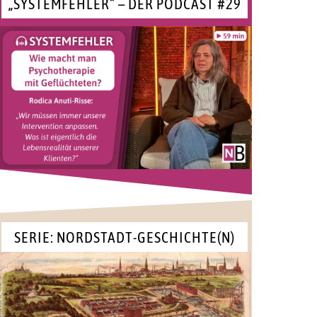
„SYSTEMFEHLER“ – DER PODCAST #29
SERIE: NORDSTADT-GESCHICHTE(N)