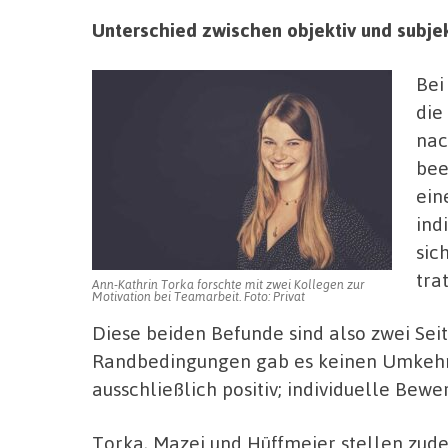
Unterschied zwischen objektiv und subje
Bei
die
nac
bee
ein
ind
sic
tra
Ann-Kathrin Torka forschte mit zwei Kollegen zur
Motivation bei Teamarbeit. Foto: Privat
Diese beiden Befunde sind also zwei Sei
Randbedingungen gab es keinen Umkehref
ausschließlich positiv; individuelle Bewe
Torka, Mazei und Hüffmeier stellen zud