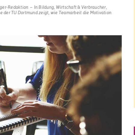
ger-Redaktion
In
Bildung
,
Wirtschaft & Verbraucher
,
ie der TU Dortmund zeigt, wie Teamarbeit die Motivation