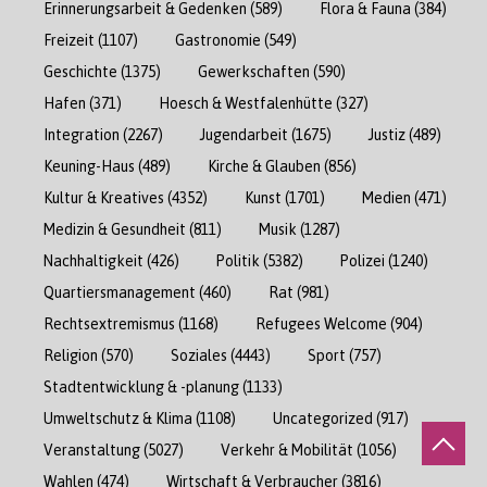
Erinnerungsarbeit & Gedenken
(589)
Flora & Fauna
(384)
Freizeit
(1107)
Gastronomie
(549)
Geschichte
(1375)
Gewerkschaften
(590)
Hafen
(371)
Hoesch & Westfalenhütte
(327)
Integration
(2267)
Jugendarbeit
(1675)
Justiz
(489)
Keuning-Haus
(489)
Kirche & Glauben
(856)
Kultur & Kreatives
(4352)
Kunst
(1701)
Medien
(471)
Medizin & Gesundheit
(811)
Musik
(1287)
Nachhaltigkeit
(426)
Politik
(5382)
Polizei
(1240)
Quartiersmanagement
(460)
Rat
(981)
Rechtsextremismus
(1168)
Refugees Welcome
(904)
Religion
(570)
Soziales
(4443)
Sport
(757)
Stadtentwicklung & -planung
(1133)
Umweltschutz & Klima
(1108)
Uncategorized
(917)
Veranstaltung
(5027)
Verkehr & Mobilität
(1056)
Wahlen
(474)
Wirtschaft & Verbraucher
(3816)