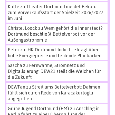
Katte
zu
Theater Dortmund meldet Rekord
zum Vorverkaufsstart der Spielzeit 2026/2027
im Juni
Christel Loock
zu
Wem gehört die Innenstadt?
Dortmund beschließt Bettelverbot vor der
Außengastronomie
Peter
zu
IHK Dortmund: Industrie klagt über
hohe Energiepreise und fehlende Planbarkeit
Sascha
zu
Fernwärme, Stromnetz und
Digitalisierung: DEW21 stellt die Weichen für
die Zukunft
DEWFan
zu
Streit ums Bettelverbot: Dahmen
fühlt sich durch Rede von Karacakurtoglu
angegriffen
Grüne Jugend Dortmund (PM)
zu
Anschlag in
Berlin führt zu einer Überprüfung der