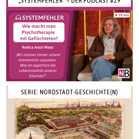
„SYSTEMFEHLER“ – DER PODCAST #29
SERIE: NORDSTADT-GESCHICHTE(N)