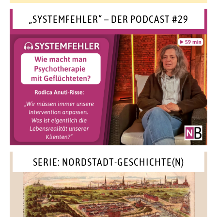
„SYSTEMFEHLER“ – DER PODCAST #29
SERIE: NORDSTADT-GESCHICHTE(N)