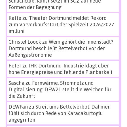
Schachclub: Kunst setzt im SÖZ auf neue
Formen der Begegnung
Katte
zu
Theater Dortmund meldet Rekord
zum Vorverkaufsstart der Spielzeit 2026/2027
im Juni
Christel Loock
zu
Wem gehört die Innenstadt?
Dortmund beschließt Bettelverbot vor der
Außengastronomie
Peter
zu
IHK Dortmund: Industrie klagt über
hohe Energiepreise und fehlende Planbarkeit
Sascha
zu
Fernwärme, Stromnetz und
Digitalisierung: DEW21 stellt die Weichen für
die Zukunft
DEWFan
zu
Streit ums Bettelverbot: Dahmen
fühlt sich durch Rede von Karacakurtoglu
angegriffen