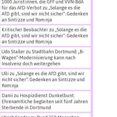
1000 Jurist:innen, die GFF und VVN-BdA
für das AfD-Verbot
zu
„Solange es die
AfD gibt, sind wir nicht sicher“: Gedenken
an Sinti:zze und Rom:nja
Kritischer Beobachter
zu
„Solange es die
AfD gibt, sind wir nicht sicher“: Gedenken
an Sinti:zze und Rom:nja
Udo Stailer
zu
Stadtbahn Dortmund: „B-
Wagen“-Modernisierung kann nach
Insolvenz doch weitergehen
Ulli
zu
„Solange es die AfD gibt, sind wir
nicht sicher“: Gedenken an Sinti:zze und
Rom:nja
Danii
zu
Hospizdienst Dunkelbunt:
Ehrenamtliche begleiten seit fünf Jahren
Sterbende in Dortmund