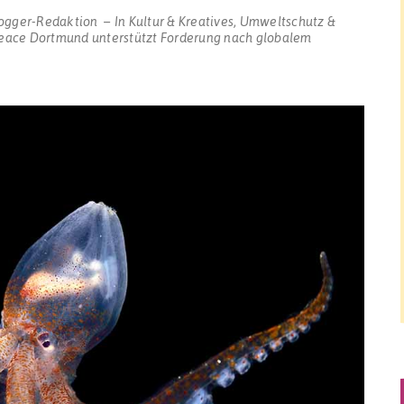
ogger-Redaktion
In
Kultur & Kreatives
,
Umweltschutz &
ace Dortmund unterstützt Forderung nach globalem