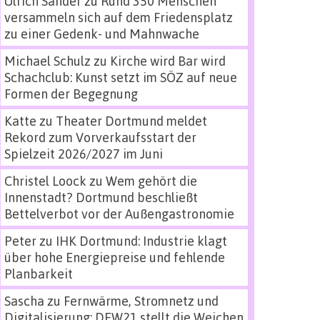
Ulrich Sander
zu
Rund 350 Menschen
versammeln sich auf dem Friedensplatz
zu einer Gedenk- und Mahnwache
Michael Schulz
zu
Kirche wird Bar wird
Schachclub: Kunst setzt im SÖZ auf neue
Formen der Begegnung
Katte
zu
Theater Dortmund meldet
Rekord zum Vorverkaufsstart der
Spielzeit 2026/2027 im Juni
Christel Loock
zu
Wem gehört die
Innenstadt? Dortmund beschließt
Bettelverbot vor der Außengastronomie
Peter
zu
IHK Dortmund: Industrie klagt
über hohe Energiepreise und fehlende
Planbarkeit
Sascha
zu
Fernwärme, Stromnetz und
Digitalisierung: DEW21 stellt die Weichen