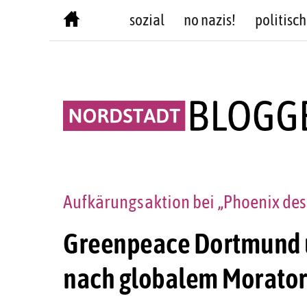
Skip
sozial
no nazis!
politisch
to
content
Aufkärungsaktion bei „Phoenix des
Greenpeace Dortmund u
nach globalem Morator