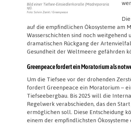
wer
Bild einer Tiefsee-Einsiedlerkoralle (Madreporaria
sp).
Foto: Solvin Zankl / Greenpeace
Die
auf die empfindlichen Ökosysteme am M
Wasserschichten sind noch weitgehend 
dramatischen Rückgang der Artenvielfal
Gesundheit der Weltmeere gefährden kö
Greenpeace fordert ein Moratorium als no
Um die Tiefsee vor der drohenden Zers
fordert Greenpeace ein Moratorium – ein
Tiefseebergbau. Bis 2025 will die Inter
Regelwerk verabschieden, das den Star
ermöglichen soll. Diese Entscheidung k
einem der empfindlichsten Ökosysteme d