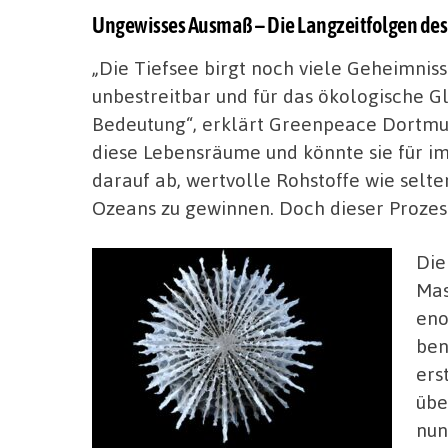
Ungewisses Ausmaß – Die Langzeitfolgen des 
„Die Tiefsee birgt noch viele Geheimniss
unbestreitbar und für das ökologische G
Bedeutung“, erklärt Greenpeace Dortmu
diese Lebensräume und könnte sie für im
darauf ab, wertvolle Rohstoffe wie selt
Ozeans zu gewinnen. Doch dieser Prozes
Die
Mas
eno
ben
ers
übe
nun