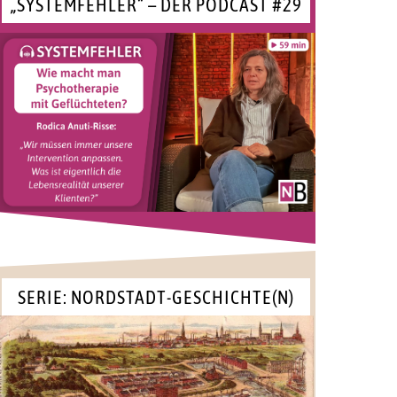
„SYSTEMFEHLER“ – DER PODCAST #29
SERIE: NORDSTADT-GESCHICHTE(N)