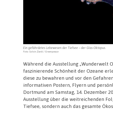
Ein gefährdetes Lebewesen der Tiefsee – der Glas-Oktopus.
Foto: Solvin Zankl / Greenpeace
Während die Ausstellung „Wunderwelt Oz
faszinierende Schönheit der Ozeane erle
diese zu bewahren und vor den Gefahren
informativen Postern, Flyern und persö
Dortmund am Samstag, 14. Dezember 202
Ausstellung über die weitreichenden Fol
Tiefsee, sondern auch das gesamte Öko