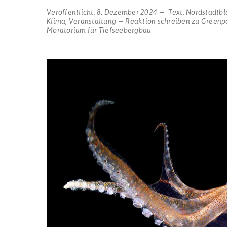
Veröffentlicht:
8. Dezember 2024
Text:
Nordstadtbl
Klima
,
Veranstaltung
Reaktion schreiben
zu Greenpe
Moratorium für Tiefseebergbau