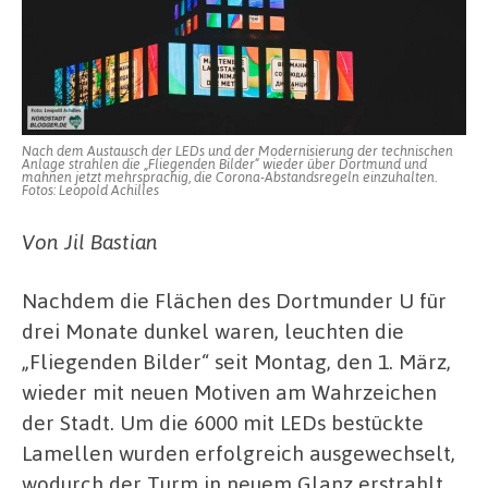
Motive
noch
heller
strahlen
Nach dem Austausch der LEDs und der Modernisierung der technischen
Anlage strahlen die „Fliegenden Bilder“ wieder über Dortmund und
mahnen jetzt mehrsprachig, die Corona-Abstandsregeln einzuhalten.
Fotos: Leopold Achilles
Von Jil Bastian
Nachdem die Flächen des Dortmunder U für
drei Monate dunkel waren, leuchten die
„Fliegenden Bilder“ seit Montag, den 1. März,
wieder mit neuen Motiven am Wahrzeichen
der Stadt. Um die 6000 mit LEDs bestückte
Lamellen wurden erfolgreich ausgewechselt,
wodurch der Turm in neuem Glanz erstrahlt.