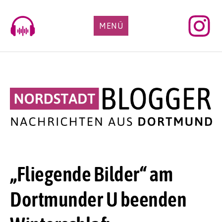
Skip
to
MENÜ
content
„Fliegende Bilder“ am
Dortmunder U beenden