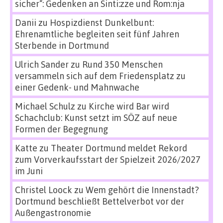
sicher“: Gedenken an Sinti:zze und Rom:nja
Danii
zu
Hospizdienst Dunkelbunt:
Ehrenamtliche begleiten seit fünf Jahren
Sterbende in Dortmund
Ulrich Sander
zu
Rund 350 Menschen
versammeln sich auf dem Friedensplatz zu
einer Gedenk- und Mahnwache
Michael Schulz
zu
Kirche wird Bar wird
Schachclub: Kunst setzt im SÖZ auf neue
Formen der Begegnung
Katte
zu
Theater Dortmund meldet Rekord
zum Vorverkaufsstart der Spielzeit 2026/2027
im Juni
Christel Loock
zu
Wem gehört die Innenstadt?
Dortmund beschließt Bettelverbot vor der
Außengastronomie