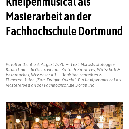
Kneipenmusical als
Masterarbeit an der
Fachhochschule Dortmund
Veröffentlicht:
23. August 2020
Text:
Nordstadtblogger-
Redaktion
In
Gastronomie
,
Kultur & Kreatives
,
Wirtschaft &
Verbraucher
,
Wissenschaft
Reaktion schreiben
zu
Filmproduktion „Zum Ewigen Knecht“: Ein Kneipenmusical als
Masterarbeit an der Fachhochschule Dortmund