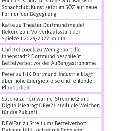
Michael Schulz
zu
Kirche wird Bar wird
Schachclub: Kunst setzt im SÖZ auf neue
Formen der Begegnung
Katte
zu
Theater Dortmund meldet
Rekord zum Vorverkaufsstart der
Spielzeit 2026/2027 im Juni
Christel Loock
zu
Wem gehört die
Innenstadt? Dortmund beschließt
Bettelverbot vor der Außengastronomie
Peter
zu
IHK Dortmund: Industrie klagt
über hohe Energiepreise und fehlende
Planbarkeit
Sascha
zu
Fernwärme, Stromnetz und
Digitalisierung: DEW21 stellt die Weichen
für die Zukunft
DEWFan
zu
Streit ums Bettelverbot:
Dahmen fühlt sich durch Rede von