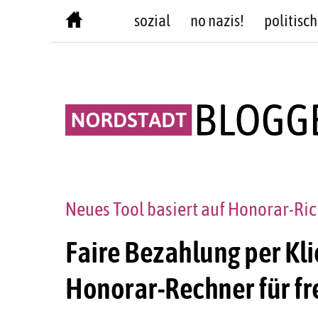
Skip
sozial
no nazis!
politisch
to
content
Neues Tool basiert auf Honorar-Ri
Faire Bezahlung per Kl
Honorar-Rechner für fr