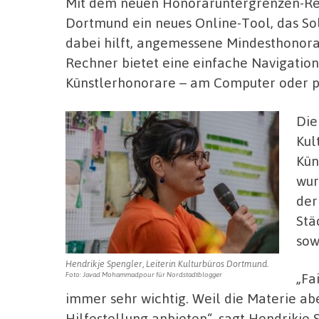
Mit dem neuen Honoraruntergrenzen-Rec
Dortmund ein neues Online-Tool, das Sol
dabei hilft, angemessene Mindesthonora
Rechner bietet eine einfache Navigation
Künstlerhonorare – am Computer oder 
Die
Kul
Kün
wur
der
Stä
sow
Hendrikje Spengler, Leiterin Kulturbüros Dortmund.
„Fa
Foto: Javad Mohammadpour für Nordstadtblogger
immer sehr wichtig. Weil die Materie abe
Hilfestellung anbieten“, sagt Hendrikje S