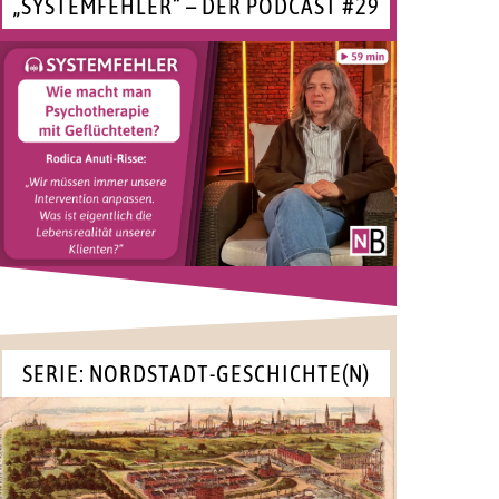
„SYSTEMFEHLER“ – DER PODCAST #29
SERIE: NORDSTADT-GESCHICHTE(N)