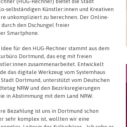
hner (HUG-Rechner) bietet die Stadt
o-selbständigen Künstler:innen und Kreativen
re unkompliziert zu berechnen. Der Online-
 durch den Dschungel freier
per Smartphone.
 Idee für den HUG-Rechner stammt aus dem
turbüro Dortmund, das eng mit freien
stler:innen zusammenarbeitet. Entwickelt
de das digitale Werkzeug vom Systemhaus
 Stadt Dortmund, unterstützt vom Deutschen
dtetag NRW und den Bezirksregierungen
ie in Abstimmung mit dem Land NRW.
ire Bezahlung ist uns in Dortmund schon
r sehr komplex ist, wollten wir eine
pengler, Leiterin des Kulturbüros. „Ich sehe es