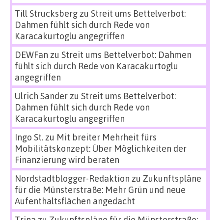
Till Strucksberg
zu
Streit ums Bettelverbot:
Dahmen fühlt sich durch Rede von
Karacakurtoglu angegriffen
DEWFan
zu
Streit ums Bettelverbot: Dahmen
fühlt sich durch Rede von Karacakurtoglu
angegriffen
Ulrich Sander
zu
Streit ums Bettelverbot:
Dahmen fühlt sich durch Rede von
Karacakurtoglu angegriffen
Ingo St.
zu
Mit breiter Mehrheit fürs
Mobilitätskonzept: Über Möglichkeiten der
Finanzierung wird beraten
Nordstadtblogger-Redaktion
zu
Zukunftspläne
für die Münsterstraße: Mehr Grün und neue
Aufenthaltsflächen angedacht
Trina
zu
Zukunftspläne für die Münsterstraße: