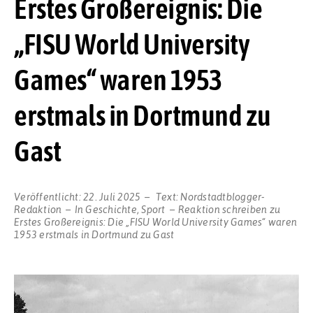
Erstes Großereignis: Die
„FISU World University
Games“ waren 1953
erstmals in Dortmund zu
Gast
Veröffentlicht:
22. Juli 2025
Text:
Nordstadtblogger-
Redaktion
In
Geschichte
,
Sport
Reaktion schreiben
zu
Erstes Großereignis: Die „FISU World University Games“ waren
1953 erstmals in Dortmund zu Gast