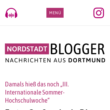
Skip
to
MENÜ
content
Damals hieß das noch „III.
Internationale Sommer-
Hochschulwoche“