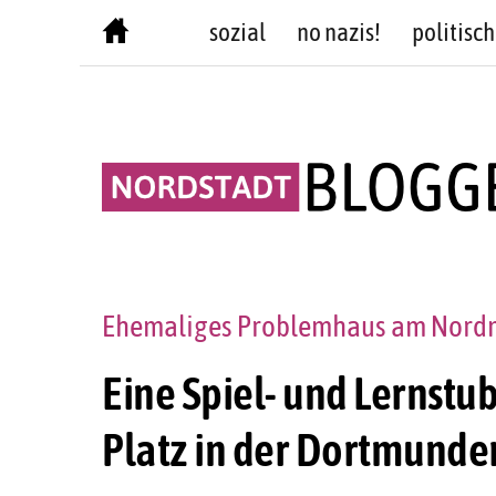
Skip
sozial
no nazis!
politisch
to
content
Ehemaliges Problemhaus am Nordm
Eine Spiel- und Lernstub
Platz in der Dortmunde