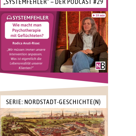
„SYSTEMFEHLER“ – DER PODCAST #29
SERIE: NORDSTADT-GESCHICHTE(N)