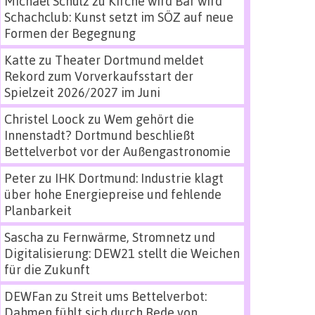
Michael Schulz
zu
Kirche wird Bar wird
Schachclub: Kunst setzt im SÖZ auf neue
Formen der Begegnung
Katte
zu
Theater Dortmund meldet
Rekord zum Vorverkaufsstart der
Spielzeit 2026/2027 im Juni
Christel Loock
zu
Wem gehört die
Innenstadt? Dortmund beschließt
Bettelverbot vor der Außengastronomie
Peter
zu
IHK Dortmund: Industrie klagt
über hohe Energiepreise und fehlende
Planbarkeit
Sascha
zu
Fernwärme, Stromnetz und
Digitalisierung: DEW21 stellt die Weichen
für die Zukunft
DEWFan
zu
Streit ums Bettelverbot:
Dahmen fühlt sich durch Rede von