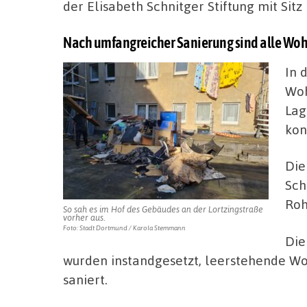
der Elisabeth Schnitger Stiftung mit Sit
Nach umfangreicher Sanierung sind alle Wo
In 
Woh
Lag
kon
Die
Sch
Roh
So sah es im Hof des Gebäudes an der Lortzingstraße
vorher aus.
Foto: Stadt Dortmund / Karola Stemmann
Die
wurden instandgesetzt, leerstehende W
saniert.