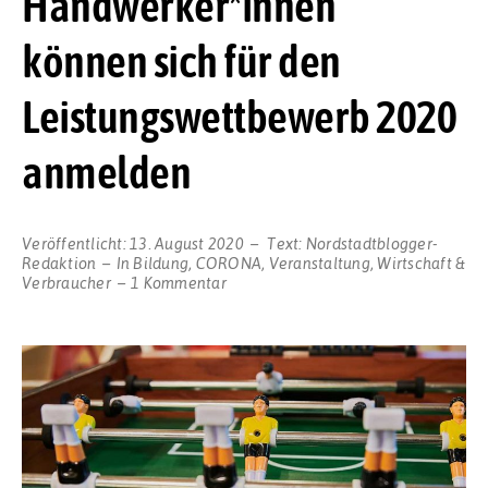
Handwerker*innen
können sich für den
Leistungswettbewerb 2020
anmelden
Veröffentlicht:
13. August 2020
Text:
Nordstadtblogger-
Redaktion
In
Bildung
,
CORONA
,
Veranstaltung
,
Wirtschaft &
zu
Verbraucher
1 Kommentar
Ein
Pluspunkt
im
Lebenslauf:
Junge
Handwerker*innen
können
sich
für
den