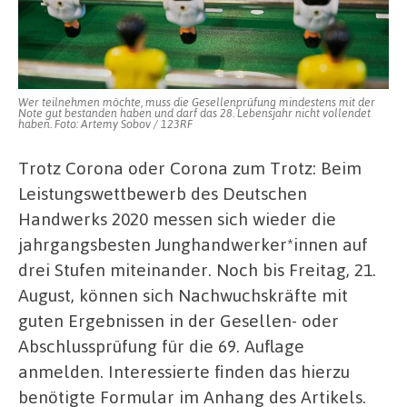
Leistungswettbewerb
2020
anmelden
Wer teilnehmen möchte, muss die Gesellenprüfung mindestens mit der
Note gut bestanden haben und darf das 28. Lebensjahr nicht vollendet
haben. Foto: Artemy Sobov / 123RF
Trotz Corona oder Corona zum Trotz: Beim
Leistungswettbewerb des Deutschen
Handwerks 2020 messen sich wieder die
jahrgangsbesten Junghandwerker*innen auf
drei Stufen miteinander. Noch bis Freitag, 21.
August, können sich Nachwuchskräfte mit
guten Ergebnissen in der Gesellen- oder
Abschlussprüfung für die 69. Auflage
anmelden. Interessierte finden das hierzu
benötigte Formular im Anhang des Artikels.