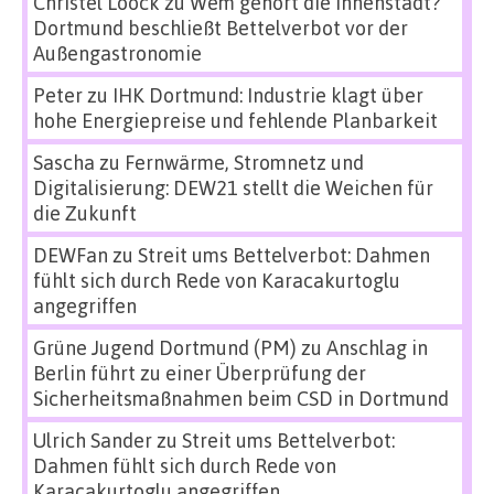
Christel Loock
zu
Wem gehört die Innenstadt?
Dortmund beschließt Bettelverbot vor der
Außengastronomie
Peter
zu
IHK Dortmund: Industrie klagt über
hohe Energiepreise und fehlende Planbarkeit
Sascha
zu
Fernwärme, Stromnetz und
Digitalisierung: DEW21 stellt die Weichen für
die Zukunft
DEWFan
zu
Streit ums Bettelverbot: Dahmen
fühlt sich durch Rede von Karacakurtoglu
angegriffen
Grüne Jugend Dortmund (PM)
zu
Anschlag in
Berlin führt zu einer Überprüfung der
Sicherheitsmaßnahmen beim CSD in Dortmund
Ulrich Sander
zu
Streit ums Bettelverbot:
Dahmen fühlt sich durch Rede von
Karacakurtoglu angegriffen