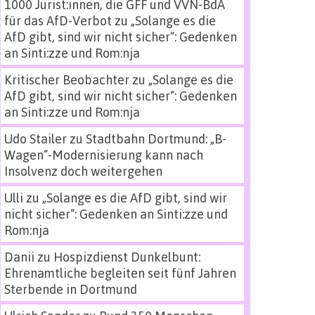
1000 Jurist:innen, die GFF und VVN-BdA
für das AfD-Verbot
zu
„Solange es die
AfD gibt, sind wir nicht sicher“: Gedenken
an Sinti:zze und Rom:nja
Kritischer Beobachter
zu
„Solange es die
AfD gibt, sind wir nicht sicher“: Gedenken
an Sinti:zze und Rom:nja
Udo Stailer
zu
Stadtbahn Dortmund: „B-
Wagen“-Modernisierung kann nach
Insolvenz doch weitergehen
Ulli
zu
„Solange es die AfD gibt, sind wir
nicht sicher“: Gedenken an Sinti:zze und
Rom:nja
Danii
zu
Hospizdienst Dunkelbunt:
Ehrenamtliche begleiten seit fünf Jahren
Sterbende in Dortmund