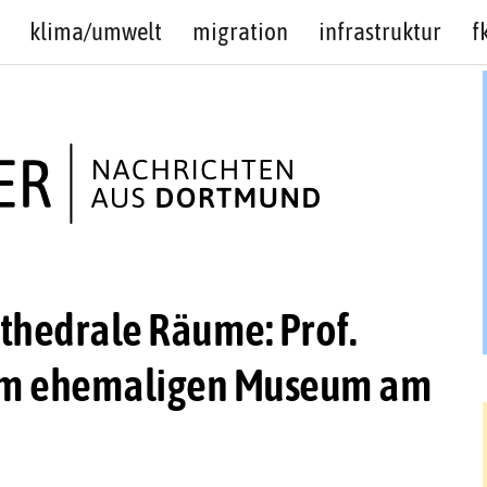
klima/umwelt
migration
infrastruktur
f
athedrale Räume: Prof.
t im ehemaligen Museum am