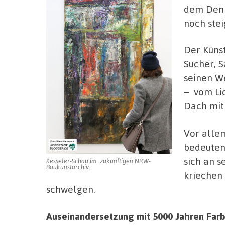
dem Denk
noch stei
Der Künst
Sucher, S
seinen W
– vom Li
Dach mit 
Vor allem
bedeuten
sich an s
Kesseler-Schau im zukünftigen NRW-
Baukunstarchiv.
kriechen
schwelgen.
Auseinandersetzung mit 5000 Jahren Far