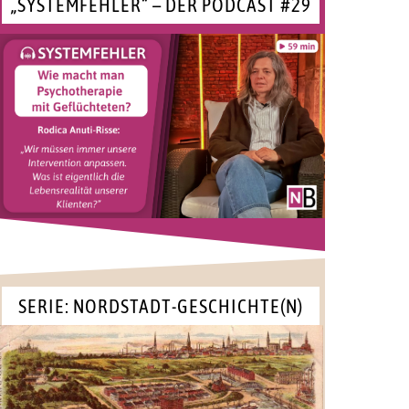
„SYSTEMFEHLER“ – DER PODCAST #29
SERIE: NORDSTADT-GESCHICHTE(N)