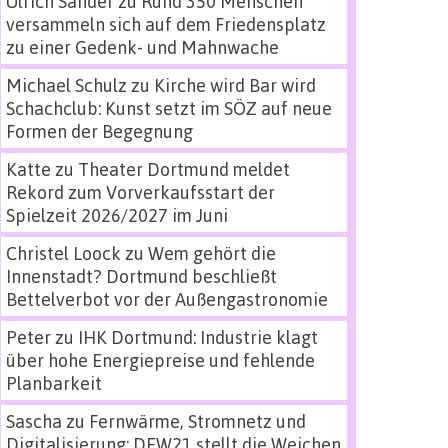
Ulrich Sander
zu
Rund 350 Menschen
versammeln sich auf dem Friedensplatz
zu einer Gedenk- und Mahnwache
Michael Schulz
zu
Kirche wird Bar wird
Schachclub: Kunst setzt im SÖZ auf neue
Formen der Begegnung
Katte
zu
Theater Dortmund meldet
Rekord zum Vorverkaufsstart der
Spielzeit 2026/2027 im Juni
Christel Loock
zu
Wem gehört die
Innenstadt? Dortmund beschließt
Bettelverbot vor der Außengastronomie
Peter
zu
IHK Dortmund: Industrie klagt
über hohe Energiepreise und fehlende
Planbarkeit
Sascha
zu
Fernwärme, Stromnetz und
Digitalisierung: DEW21 stellt die Weichen