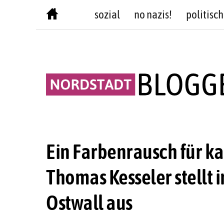
Skip
sozial
no nazis!
politisch
to
content
Ein Farbenrausch für k
Thomas Kesseler stell
Ostwall aus