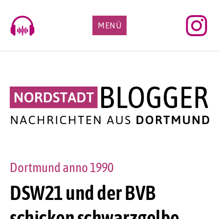
Skip
to
MENÜ
content
Dortmund anno 1990
DSW21 und der BVB
schicken schwarzgelbe