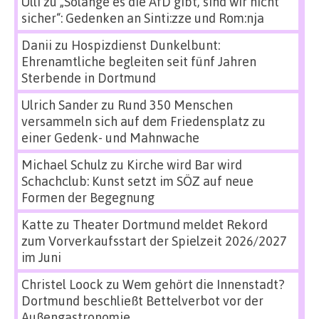
Ulli
zu
„Solange es die AfD gibt, sind wir nicht
sicher“: Gedenken an Sinti:zze und Rom:nja
Danii
zu
Hospizdienst Dunkelbunt:
Ehrenamtliche begleiten seit fünf Jahren
Sterbende in Dortmund
Ulrich Sander
zu
Rund 350 Menschen
versammeln sich auf dem Friedensplatz zu
einer Gedenk- und Mahnwache
Michael Schulz
zu
Kirche wird Bar wird
Schachclub: Kunst setzt im SÖZ auf neue
Formen der Begegnung
Katte
zu
Theater Dortmund meldet Rekord
zum Vorverkaufsstart der Spielzeit 2026/2027
im Juni
Christel Loock
zu
Wem gehört die Innenstadt?
Dortmund beschließt Bettelverbot vor der
Außengastronomie