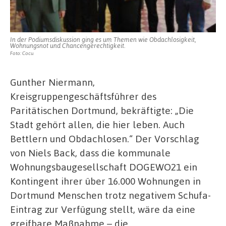
In der Podiumsdiskussion ging es um Themen wie Obdachlosigkeit,
Wohnungsnot und Chancengerechtigkeit.
Foto: Cocu
Gunther Niermann,
Kreisgruppengeschäftsführer des
Paritätischen Dortmund, bekräftigte: „Die
Stadt gehört allen, die hier leben. Auch
Bettlern und Obdachlosen.“ Der Vorschlag
von Niels Back, dass die kommunale
Wohnungsbaugesellschaft DOGEWO21 ein
Kontingent ihrer über 16.000 Wohnungen in
Dortmund Menschen trotz negativem Schufa-
Eintrag zur Verfügung stellt, wäre da eine
greifbare Maßnahme – die