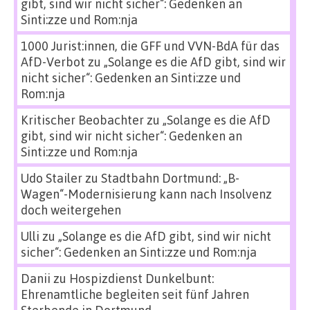
gibt, sind wir nicht sicher“: Gedenken an
Sinti:zze und Rom:nja
1000 Jurist:innen, die GFF und VVN-BdA für das
AfD-Verbot
zu
„Solange es die AfD gibt, sind wir
nicht sicher“: Gedenken an Sinti:zze und
Rom:nja
Kritischer Beobachter
zu
„Solange es die AfD
gibt, sind wir nicht sicher“: Gedenken an
Sinti:zze und Rom:nja
Udo Stailer
zu
Stadtbahn Dortmund: „B-
Wagen“-Modernisierung kann nach Insolvenz
doch weitergehen
Ulli
zu
„Solange es die AfD gibt, sind wir nicht
sicher“: Gedenken an Sinti:zze und Rom:nja
Danii
zu
Hospizdienst Dunkelbunt:
Ehrenamtliche begleiten seit fünf Jahren