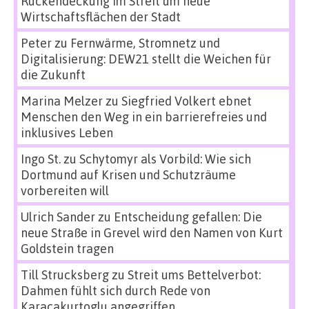
Rückendeckung im Streit um neue
Wirtschaftsflächen der Stadt
Peter
zu
Fernwärme, Stromnetz und
Digitalisierung: DEW21 stellt die Weichen für
die Zukunft
Marina Melzer
zu
Siegfried Volkert ebnet
Menschen den Weg in ein barrierefreies und
inklusives Leben
Ingo St.
zu
Schytomyr als Vorbild: Wie sich
Dortmund auf Krisen und Schutzräume
vorbereiten will
Ulrich Sander
zu
Entscheidung gefallen: Die
neue Straße in Grevel wird den Namen von Kurt
Goldstein tragen
Till Strucksberg
zu
Streit ums Bettelverbot:
Dahmen fühlt sich durch Rede von
Karacakurtoglu angegriffen