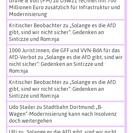
Grüne & Volt (PM)
zu
DSW21 rechnet mit 700
Millionen Euro zusätzlich für Infrastruktur und
Modernisierung
Kritischer Beobachter
zu
„Solange es die AfD
gibt, sind wir nicht sicher“: Gedenken an
Sinti:zze und Rom:nja
1000 Jurist:innen, die GFF und VVN-BdA für das
AfD-Verbot
zu
„Solange es die AfD gibt, sind wir
nicht sicher“: Gedenken an Sinti:zze und
Rom:nja
Kritischer Beobachter
zu
„Solange es die AfD
gibt, sind wir nicht sicher“: Gedenken an
Sinti:zze und Rom:nja
Udo Stailer
zu
Stadtbahn Dortmund: „B-
Wagen“-Modernisierung kann nach Insolvenz
doch weitergehen
Ulli
zu
„Solange es die AfD gibt, sind wir nicht