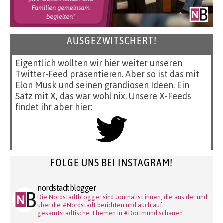
AUSGEZWITSCHERT!
Eigentlich wollten wir hier weiter unseren
Twitter-Feed präsentieren. Aber so ist das mit
Elon Musk und seinen grandiosen Ideen. Ein
Satz mit X, das war wohl nix. Unsere X-Feeds
findet ihr aber hier:
FOLGE UNS BEI INSTAGRAM!
nordstadtblogger
Die Nordstadtblogger sind Journalist:innen, die aus der und
über die #Nordstadt berichten und auch auf
gesamtstädtische Themen in #Dortmund schauen