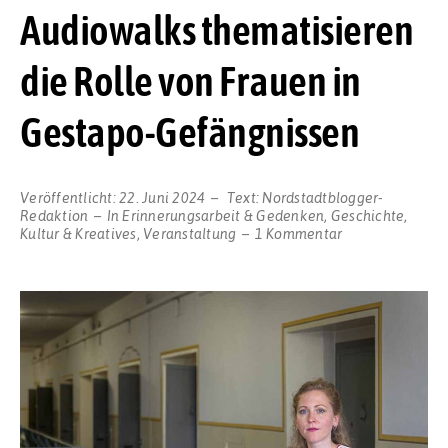
Audiowalks thematisieren
die Rolle von Frauen in
Gestapo-Gefängnissen
Veröffentlicht:
22. Juni 2024
Text:
Nordstadtblogger-
Redaktion
In
Erinnerungsarbeit & Gedenken
,
Geschichte
,
zu
Kultur & Kreatives
,
Veranstaltung
1 Kommentar
Dokufiktionale
Audiowalks
thematisieren
die
Rolle
von
Frauen
in
Gestapo-
Gefängnissen