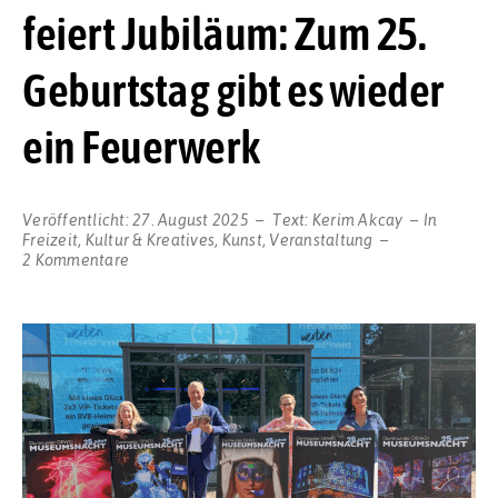
feiert Jubiläum: Zum 25.
Geburtstag gibt es wieder
ein Feuerwerk
Veröffentlicht:
27. August 2025
Text:
Kerim Akcay
In
Freizeit
,
Kultur & Kreatives
,
Kunst
,
Veranstaltung
zu
2 Kommentare
Die
DEW21-
Museumsnacht
feiert
Jubiläum:
Zum
25.
Geburtstag
gibt
es
wieder
ein