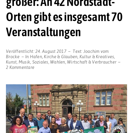
größer: An 42 Nordstadt-
Orten gibt es insgesamt 70
Veranstaltungen
Veröffentlicht:
24. August 2017
Text:
Joachim vom
Brocke
In
Hafen
,
Kirche & Glauben
,
Kultur & Kreatives
,
Kunst
,
Musik
,
Soziales
,
Wahlen
,
Wirtschaft & Verbraucher
zu
2 Kommentare
Der
Hafenspaziergang
in
Dortmund
wird
immer
größer:
An
42
Nordstadt-
Orten
gibt