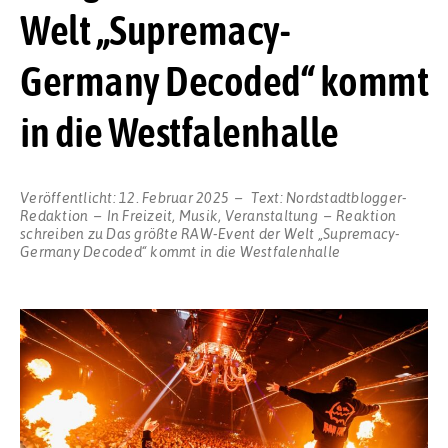
Welt „Supremacy-
Germany Decoded“ kommt
in die Westfalenhalle
Veröffentlicht:
12. Februar 2025
Text:
Nordstadtblogger-
Redaktion
In
Freizeit
,
Musik
,
Veranstaltung
Reaktion
schreiben
zu Das größte RAW-Event der Welt „Supremacy-
Germany Decoded“ kommt in die Westfalenhalle