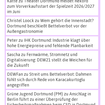
Katte
zu
Theater Dortmund meldet Rekord
zum Vorverkaufsstart der Spielzeit 2026/2027
im Juni
Christel Loock
zu
Wem gehört die Innenstadt?
Dortmund beschließt Bettelverbot vor der
Außengastronomie
Peter
zu
IHK Dortmund: Industrie klagt über
hohe Energiepreise und fehlende Planbarkeit
Sascha
zu
Fernwärme, Stromnetz und
Digitalisierung: DEW21 stellt die Weichen für
die Zukunft
DEWFan
zu
Streit ums Bettelverbot: Dahmen
fühlt sich durch Rede von Karacakurtoglu
angegriffen
Grüne Jugend Dortmund (PM)
zu
Anschlag in
Berlin führt zu einer Überprüfung der
Sicherheitsmaßnahmen beim CSD in Dortmund