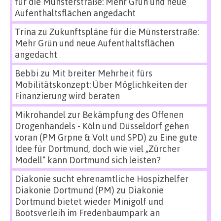
für die Münsterstraße: Mehr Grün und neue
Aufenthaltsflächen angedacht
Trina
zu
Zukunftspläne für die Münsterstraße:
Mehr Grün und neue Aufenthaltsflächen
angedacht
Bebbi
zu
Mit breiter Mehrheit fürs
Mobilitätskonzept: Über Möglichkeiten der
Finanzierung wird beraten
Mikrohandel zur Bekämpfung des Offenen
Drogenhandels - Köln und Düsseldorf gehen
voran (PM Grpne & Volt und SPD)
zu
Eine gute
Idee für Dortmund, doch wie viel „Zürcher
Modell“ kann Dortmund sich leisten?
Diakonie sucht ehrenamtliche Hospizhelfer
Diakonie Dortmund (PM)
zu
Diakonie
Dortmund bietet wieder Minigolf und
Bootsverleih im Fredenbaumpark an