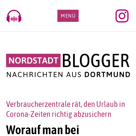
Skip
to
MENÜ
content
Verbraucherzentrale rät, den Urlaub in
Corona-Zeiten richtig abzusichern
Worauf man bei