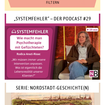
„SYSTEMFEHLER“ – DER PODCAST #29
SERIE: NORDSTADT-GESCHICHTE(N)