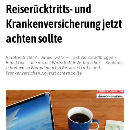
Reiserücktritts- und
Krankenversicherung jetzt
achten sollte
Veröffentlicht:
21. Januar 2022
Text:
Nordstadtblogger-
Redaktion
In
Freizeit
,
Wirtschaft & Verbraucher
Reaktion
schreiben
zu Worauf man bei Reiserücktritts- und
Krankenversicherung jetzt achten sollte