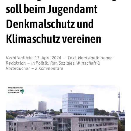
soll beim Jugendamt
Denkmalschutz und
Klimaschutz vereinen
Veröffentlicht:
13. April 2024
Text:
Nordstadtblogger-
Redaktion
In
Politik
,
Rat
,
Soziales
,
Wirtschaft &
zu
Verbraucher
2 Kommentare
Umfangreiche
Sanierung
soll
beim
Jugendamt
Denkmalschutz
und
Klimaschutz
vereinen