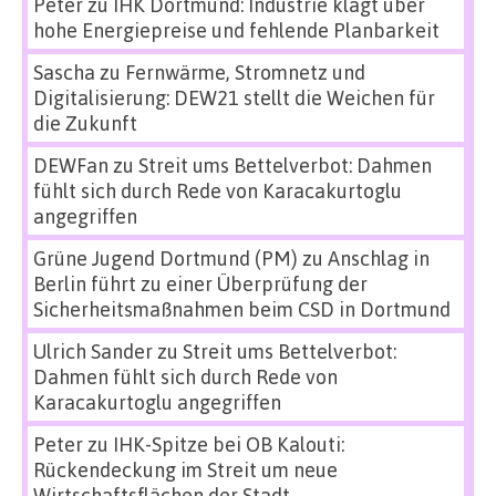
Peter
zu
IHK Dortmund: Industrie klagt über
hohe Energiepreise und fehlende Planbarkeit
Sascha
zu
Fernwärme, Stromnetz und
Digitalisierung: DEW21 stellt die Weichen für
die Zukunft
DEWFan
zu
Streit ums Bettelverbot: Dahmen
fühlt sich durch Rede von Karacakurtoglu
angegriffen
Grüne Jugend Dortmund (PM)
zu
Anschlag in
Berlin führt zu einer Überprüfung der
Sicherheitsmaßnahmen beim CSD in Dortmund
Ulrich Sander
zu
Streit ums Bettelverbot:
Dahmen fühlt sich durch Rede von
Karacakurtoglu angegriffen
Peter
zu
IHK-Spitze bei OB Kalouti:
Rückendeckung im Streit um neue
Wirtschaftsflächen der Stadt