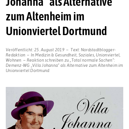
Johanna“ als Alternative
zum Altenheim im
Unionviertel Dortmund
Veröffentlicht:
25. August 2019
Text:
Nordstadtblogger-
Redaktion
In
Medizin & Gesundheit
,
Soziales
,
Unionviertel
,
Wohnen
Reaktion schreiben
zu „Total normale Sachen“:
Demenz-WG „Villa Johanna“ als Alternative zum Altenheim im
Unionviertel Dortmund