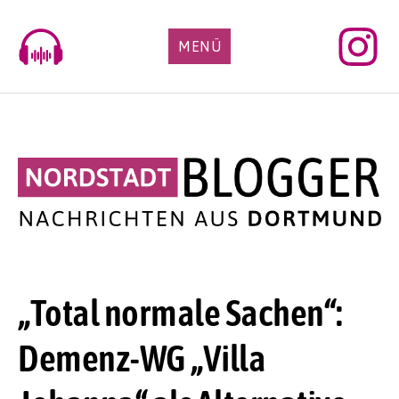
Skip
to
MENÜ
content
„Total normale Sachen“:
Demenz-WG „Villa