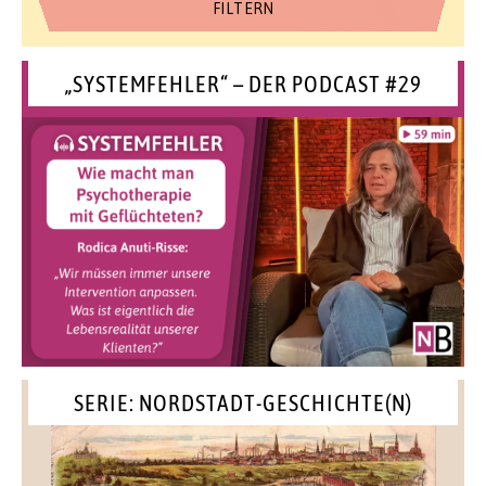
„SYSTEMFEHLER“ – DER PODCAST #29
SERIE: NORDSTADT-GESCHICHTE(N)