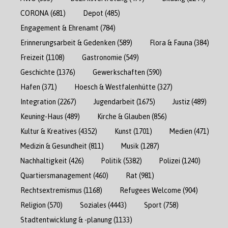
CORONA
(681)
Depot
(485)
Engagement & Ehrenamt
(784)
Erinnerungsarbeit & Gedenken
(589)
Flora & Fauna
(384)
Freizeit
(1108)
Gastronomie
(549)
Geschichte
(1376)
Gewerkschaften
(590)
Hafen
(371)
Hoesch & Westfalenhütte
(327)
Integration
(2267)
Jugendarbeit
(1675)
Justiz
(489)
Keuning-Haus
(489)
Kirche & Glauben
(856)
Kultur & Kreatives
(4352)
Kunst
(1701)
Medien
(471)
Medizin & Gesundheit
(811)
Musik
(1287)
Nachhaltigkeit
(426)
Politik
(5382)
Polizei
(1240)
Quartiersmanagement
(460)
Rat
(981)
Rechtsextremismus
(1168)
Refugees Welcome
(904)
Religion
(570)
Soziales
(4443)
Sport
(758)
Stadtentwicklung & -planung
(1133)