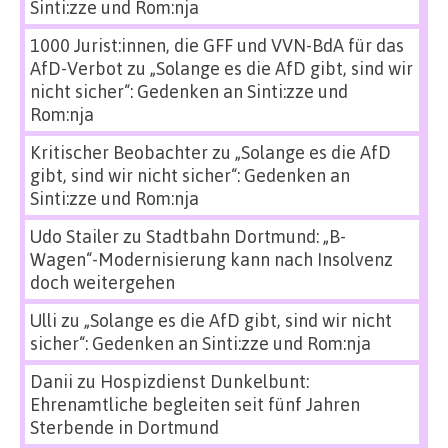
Sinti:zze und Rom:nja
1000 Jurist:innen, die GFF und VVN-BdA für das
AfD-Verbot
zu
„Solange es die AfD gibt, sind wir
nicht sicher“: Gedenken an Sinti:zze und
Rom:nja
Kritischer Beobachter
zu
„Solange es die AfD
gibt, sind wir nicht sicher“: Gedenken an
Sinti:zze und Rom:nja
Udo Stailer
zu
Stadtbahn Dortmund: „B-
Wagen“-Modernisierung kann nach Insolvenz
doch weitergehen
Ulli
zu
„Solange es die AfD gibt, sind wir nicht
sicher“: Gedenken an Sinti:zze und Rom:nja
Danii
zu
Hospizdienst Dunkelbunt:
Ehrenamtliche begleiten seit fünf Jahren
Sterbende in Dortmund