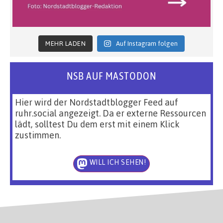
MEHR LADEN
Auf Instagram folgen
NSB AUF MASTODON
Hier wird der Nordstadtblogger Feed auf
ruhr.social angezeigt. Da er externe Ressourcen
lädt, solltest Du dem erst mit einem Klick
zustimmen.
WILL ICH SEHEN!