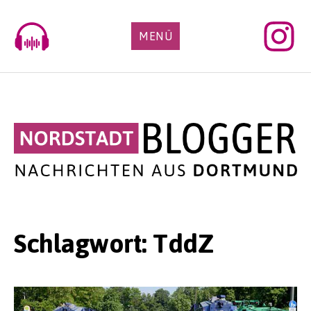
Skip
to
MENÜ
content
Schlagwort:
TddZ