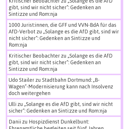
Kritischer Beobachter
zu
„Solange es die AfD
gibt, sind wir nicht sicher“: Gedenken an
Sinti:zze und Rom:nja
1000 Jurist:innen, die GFF und VVN-BdA für das
AfD-Verbot
zu
„Solange es die AfD gibt, sind wir
nicht sicher“: Gedenken an Sinti:zze und
Rom:nja
Kritischer Beobachter
zu
„Solange es die AfD
gibt, sind wir nicht sicher“: Gedenken an
Sinti:zze und Rom:nja
Udo Stailer
zu
Stadtbahn Dortmund: „B-
Wagen“-Modernisierung kann nach Insolvenz
doch weitergehen
Ulli
zu
„Solange es die AfD gibt, sind wir nicht
sicher“: Gedenken an Sinti:zze und Rom:nja
Danii
zu
Hospizdienst Dunkelbunt:
Ehrenamtliche begleiten seit fünf Jahren