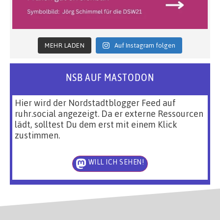
MEHR LADEN
Auf Instagram folgen
NSB AUF MASTODON
Hier wird der Nordstadtblogger Feed auf
ruhr.social angezeigt. Da er externe Ressourcen
lädt, solltest Du dem erst mit einem Klick
zustimmen.
WILL ICH SEHEN!