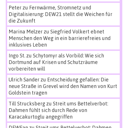
Peter
zu
Fernwärme, Stromnetz und
Digitalisierung: DEW21 stellt die Weichen für
die Zukunft
Marina Melzer
zu
Siegfried Volkert ebnet
Menschen den Weg in ein barrierefreies und
inklusives Leben
Ingo St.
zu
Schytomyr als Vorbild: Wie sich
Dortmund auf Krisen und Schutzräume
vorbereiten will
Ulrich Sander
zu
Entscheidung gefallen: Die
neue Straße in Grevel wird den Namen von Kurt
Goldstein tragen
Till Strucksberg
zu
Streit ums Bettelverbot:
Dahmen fühlt sich durch Rede von
Karacakurtoglu angegriffen
DEWFan
zu
Streit ums Bettelverbot: Dahmen