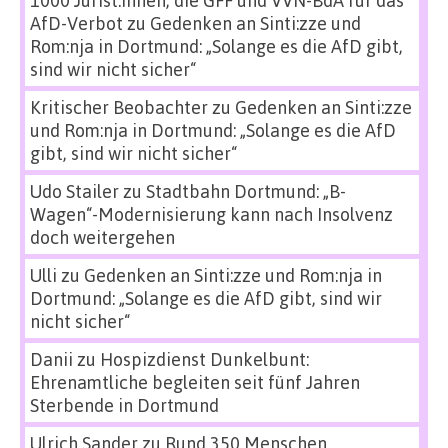
1000 Jurist:innen, die GFF und VVN-BdA für das
AfD-Verbot
zu
Gedenken an Sinti:zze und
Rom:nja in Dortmund: „Solange es die AfD gibt,
sind wir nicht sicher“
Kritischer Beobachter
zu
Gedenken an Sinti:zze
und Rom:nja in Dortmund: „Solange es die AfD
gibt, sind wir nicht sicher“
Udo Stailer
zu
Stadtbahn Dortmund: „B-
Wagen“-Modernisierung kann nach Insolvenz
doch weitergehen
Ulli
zu
Gedenken an Sinti:zze und Rom:nja in
Dortmund: „Solange es die AfD gibt, sind wir
nicht sicher“
Danii
zu
Hospizdienst Dunkelbunt:
Ehrenamtliche begleiten seit fünf Jahren
Sterbende in Dortmund
Ulrich Sander
zu
Rund 350 Menschen