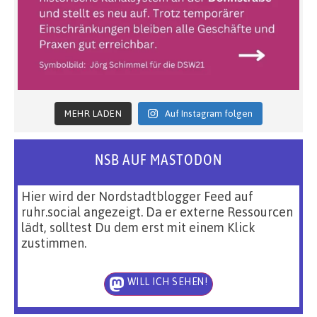
MEHR LADEN
Auf Instagram folgen
NSB AUF MASTODON
Hier wird der Nordstadtblogger Feed auf
ruhr.social angezeigt. Da er externe Ressourcen
lädt, solltest Du dem erst mit einem Klick
zustimmen.
WILL ICH SEHEN!