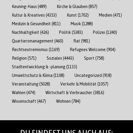
Keuning-Haus
(489)
Kirche & Glauben
(857)
Kultur & Kreatives
(4353)
Kunst
(1702)
Medien
(471)
Medizin & Gesundheit
(811)
Musik
(1288)
Nachhaltigkeit
(426)
Politik
(5383)
Polizei
(1240)
Quartiersmanagement
(460)
Rat
(981)
Rechtsextremismus
(1169)
Refugees Welcome
(904)
Religion
(571)
Soziales
(4443)
Sport
(758)
Stadtentwicklung & -planung
(1133)
Umweltschutz & Klima
(1108)
Uncategorized
(918)
Veranstaltung
(5028)
Verkehr & Mobilität
(1057)
Wahlen
(474)
Wirtschaft & Verbraucher
(3816)
Wissenschaft
(467)
Wohnen
(784)
DU FINDEST UNS AUCH AUF: