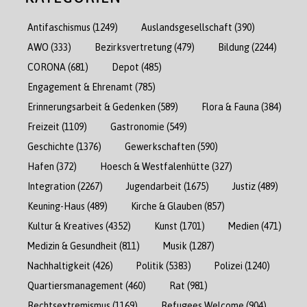
Antifaschismus
(1249)
Auslandsgesellschaft
(390)
AWO
(333)
Bezirksvertretung
(479)
Bildung
(2244)
CORONA
(681)
Depot
(485)
Engagement & Ehrenamt
(785)
Erinnerungsarbeit & Gedenken
(589)
Flora & Fauna
(384)
Freizeit
(1109)
Gastronomie
(549)
Geschichte
(1376)
Gewerkschaften
(590)
Hafen
(372)
Hoesch & Westfalenhütte
(327)
Integration
(2267)
Jugendarbeit
(1675)
Justiz
(489)
Keuning-Haus
(489)
Kirche & Glauben
(857)
Kultur & Kreatives
(4352)
Kunst
(1701)
Medien
(471)
Medizin & Gesundheit
(811)
Musik
(1287)
Nachhaltigkeit
(426)
Politik
(5383)
Polizei
(1240)
Quartiersmanagement
(460)
Rat
(981)
Rechtsextremismus
(1169)
Refugees Welcome
(904)