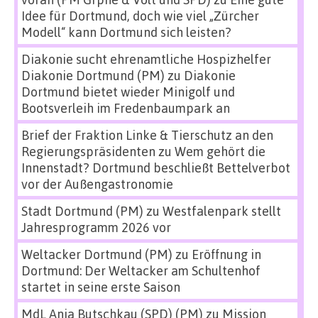
Idee für Dortmund, doch wie viel „Zürcher
Modell“ kann Dortmund sich leisten?
Diakonie sucht ehrenamtliche Hospizhelfer
Diakonie Dortmund (PM)
zu
Diakonie
Dortmund bietet wieder Minigolf und
Bootsverleih im Fredenbaumpark an
Brief der Fraktion Linke & Tierschutz an den
Regierungspräsidenten
zu
Wem gehört die
Innenstadt? Dortmund beschließt Bettelverbot
vor der Außengastronomie
Stadt Dortmund (PM)
zu
Westfalenpark stellt
Jahresprogramm 2026 vor
Weltacker Dortmund (PM)
zu
Eröffnung in
Dortmund: Der Weltacker am Schultenhof
startet in seine erste Saison
MdL Anja Butschkau (SPD) (PM)
zu
Mission