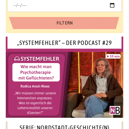
„SYSTEMFEHLER“ – DER PODCAST #29
SERIE: NORDSTADT-GESCHICHTE(N)