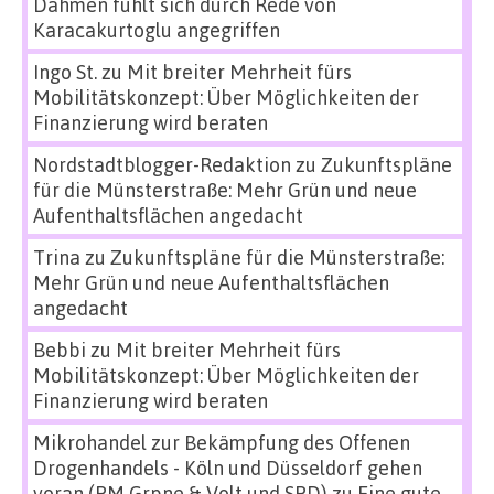
Dahmen fühlt sich durch Rede von
Karacakurtoglu angegriffen
Ingo St.
zu
Mit breiter Mehrheit fürs
Mobilitätskonzept: Über Möglichkeiten der
Finanzierung wird beraten
Nordstadtblogger-Redaktion
zu
Zukunftspläne
für die Münsterstraße: Mehr Grün und neue
Aufenthaltsflächen angedacht
Trina
zu
Zukunftspläne für die Münsterstraße:
Mehr Grün und neue Aufenthaltsflächen
angedacht
Bebbi
zu
Mit breiter Mehrheit fürs
Mobilitätskonzept: Über Möglichkeiten der
Finanzierung wird beraten
Mikrohandel zur Bekämpfung des Offenen
Drogenhandels - Köln und Düsseldorf gehen
voran (PM Grpne & Volt und SPD)
zu
Eine gute