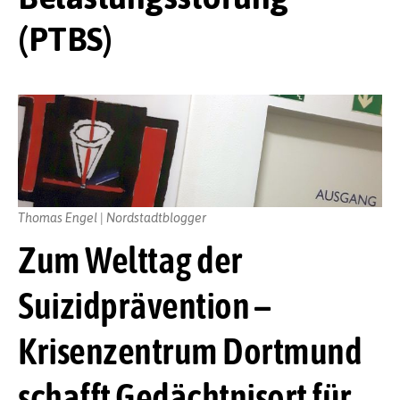
(PTBS)
Thomas Engel | Nordstadtblogger
Zum Welttag der
Suizidprävention –
Krisenzentrum Dortmund
schafft Gedächtnisort für