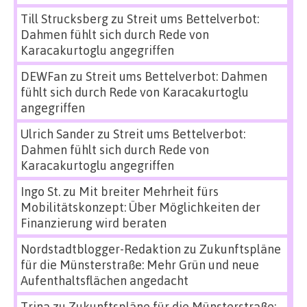
Till Strucksberg
zu
Streit ums Bettelverbot:
Dahmen fühlt sich durch Rede von
Karacakurtoglu angegriffen
DEWFan
zu
Streit ums Bettelverbot: Dahmen
fühlt sich durch Rede von Karacakurtoglu
angegriffen
Ulrich Sander
zu
Streit ums Bettelverbot:
Dahmen fühlt sich durch Rede von
Karacakurtoglu angegriffen
Ingo St.
zu
Mit breiter Mehrheit fürs
Mobilitätskonzept: Über Möglichkeiten der
Finanzierung wird beraten
Nordstadtblogger-Redaktion
zu
Zukunftspläne
für die Münsterstraße: Mehr Grün und neue
Aufenthaltsflächen angedacht
Trina
zu
Zukunftspläne für die Münsterstraße: