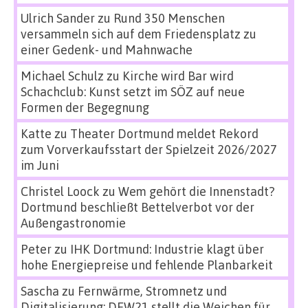
Ulrich Sander
zu
Rund 350 Menschen
versammeln sich auf dem Friedensplatz zu
einer Gedenk- und Mahnwache
Michael Schulz
zu
Kirche wird Bar wird
Schachclub: Kunst setzt im SÖZ auf neue
Formen der Begegnung
Katte
zu
Theater Dortmund meldet Rekord
zum Vorverkaufsstart der Spielzeit 2026/2027
im Juni
Christel Loock
zu
Wem gehört die Innenstadt?
Dortmund beschließt Bettelverbot vor der
Außengastronomie
Peter
zu
IHK Dortmund: Industrie klagt über
hohe Energiepreise und fehlende Planbarkeit
Sascha
zu
Fernwärme, Stromnetz und
Digitalisierung: DEW21 stellt die Weichen für