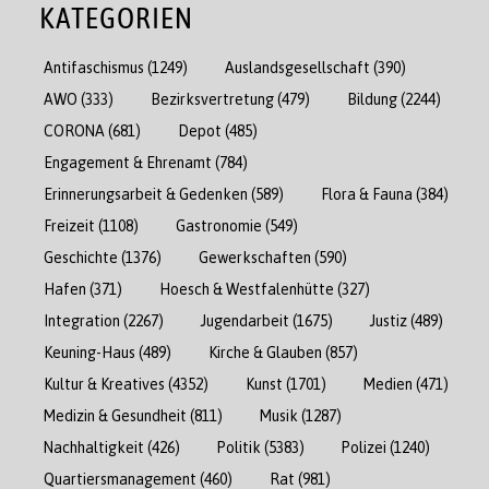
KATEGORIEN
Antifaschismus
(1249)
Auslandsgesellschaft
(390)
AWO
(333)
Bezirksvertretung
(479)
Bildung
(2244)
CORONA
(681)
Depot
(485)
Engagement & Ehrenamt
(784)
Erinnerungsarbeit & Gedenken
(589)
Flora & Fauna
(384)
Freizeit
(1108)
Gastronomie
(549)
Geschichte
(1376)
Gewerkschaften
(590)
Hafen
(371)
Hoesch & Westfalenhütte
(327)
Integration
(2267)
Jugendarbeit
(1675)
Justiz
(489)
Keuning-Haus
(489)
Kirche & Glauben
(857)
Kultur & Kreatives
(4352)
Kunst
(1701)
Medien
(471)
Medizin & Gesundheit
(811)
Musik
(1287)
Nachhaltigkeit
(426)
Politik
(5383)
Polizei
(1240)
Quartiersmanagement
(460)
Rat
(981)