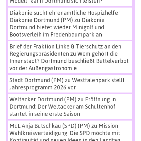
Modell“ kann Dortmund sich leisten?
Diakonie sucht ehrenamtliche Hospizhelfer
Diakonie Dortmund (PM)
zu
Diakonie
Dortmund bietet wieder Minigolf und
Bootsverleih im Fredenbaumpark an
Brief der Fraktion Linke & Tierschutz an den
Regierungspräsidenten
zu
Wem gehört die
Innenstadt? Dortmund beschließt Bettelverbot
vor der Außengastronomie
Stadt Dortmund (PM)
zu
Westfalenpark stellt
Jahresprogramm 2026 vor
Weltacker Dortmund (PM)
zu
Eröffnung in
Dortmund: Der Weltacker am Schultenhof
startet in seine erste Saison
MdL Anja Butschkau (SPD) (PM)
zu
Mission
Wahlkreisverteidigung: Die SPD möchte mit
Kontinuität und neuen Ideen in den Landtag