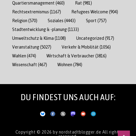
Quartiersmanagement
(460)
Rat
(981)
Rechtsextremismus
(1167)
Refugees Welcome
(904)
Religion
(570)
Soziales
(4443)
Sport
(757)
Stadtentwicklung & -planung
(1133)
Umweltschutz & Klima
(1108)
Uncategorized
(917)
Veranstaltung
(5027)
Verkehr & Mobilität
(1056)
Wahlen
(474)
Wirtschaft & Verbraucher
(3816)
Wissenschaft
(467)
Wohnen
(784)
DU FINDEST UNS AUCH AUF:
Copyright © 2026
by nordstadtblogger.de
All rights
reserved.