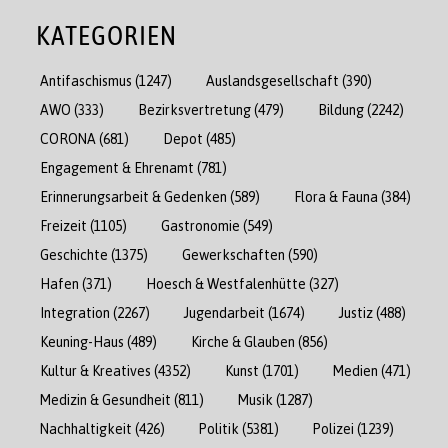
KATEGORIEN
Antifaschismus
(1247)
Auslandsgesellschaft
(390)
AWO
(333)
Bezirksvertretung
(479)
Bildung
(2242)
CORONA
(681)
Depot
(485)
Engagement & Ehrenamt
(781)
Erinnerungsarbeit & Gedenken
(589)
Flora & Fauna
(384)
Freizeit
(1105)
Gastronomie
(549)
Geschichte
(1375)
Gewerkschaften
(590)
Hafen
(371)
Hoesch & Westfalenhütte
(327)
Integration
(2267)
Jugendarbeit
(1674)
Justiz
(488)
Keuning-Haus
(489)
Kirche & Glauben
(856)
Kultur & Kreatives
(4352)
Kunst
(1701)
Medien
(471)
Medizin & Gesundheit
(811)
Musik
(1287)
Nachhaltigkeit
(426)
Politik
(5381)
Polizei
(1239)