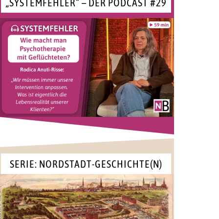
„SYSTEMFEHLER“ – DER PODCAST #29
SERIE: NORDSTADT-GESCHICHTE(N)