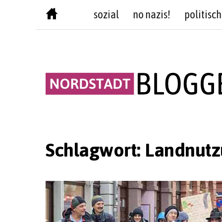
Skip
sozial
no nazis!
politisch
to
content
Schlagwort:
Landnutz