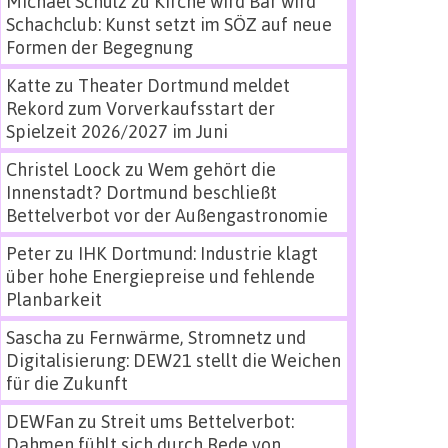
Michael Schulz
zu
Kirche wird Bar wird
Schachclub: Kunst setzt im SÖZ auf neue
Formen der Begegnung
Katte
zu
Theater Dortmund meldet
Rekord zum Vorverkaufsstart der
Spielzeit 2026/2027 im Juni
Christel Loock
zu
Wem gehört die
Innenstadt? Dortmund beschließt
Bettelverbot vor der Außengastronomie
Peter
zu
IHK Dortmund: Industrie klagt
über hohe Energiepreise und fehlende
Planbarkeit
Sascha
zu
Fernwärme, Stromnetz und
Digitalisierung: DEW21 stellt die Weichen
für die Zukunft
DEWFan
zu
Streit ums Bettelverbot:
Dahmen fühlt sich durch Rede von