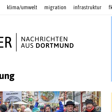
klima/umwelt
migration
infrastruktur
f
ung