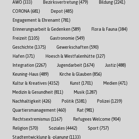
AWO
(333)
Bezirksvertretung
(479)
Bildung
(2241)
CORONA
(681)
Depot
(485)
Engagement & Ehrenamt
(781)
Erinnerungsarbeit & Gedenken
(589)
Flora & Fauna
(384)
Freizeit
(1105)
Gastronomie
(549)
Geschichte
(1375)
Gewerkschaften
(590)
Hafen
(371)
Hoesch & Westfalenhütte
(327)
Integration
(2267)
Jugendarbeit
(1674)
Justiz
(488)
Keuning-Haus
(489)
Kirche & Glauben
(856)
Kultur & Kreatives
(4352)
Kunst
(1701)
Medien
(471)
Medizin & Gesundheit
(811)
Musik
(1287)
Nachhaltigkeit
(426)
Politik
(5381)
Polizei
(1239)
Quartiersmanagement
(460)
Rat
(981)
Rechtsextremismus
(1167)
Refugees Welcome
(904)
Religion
(570)
Soziales
(4442)
Sport
(757)
Stadtentwicklung & -planung
(1133)