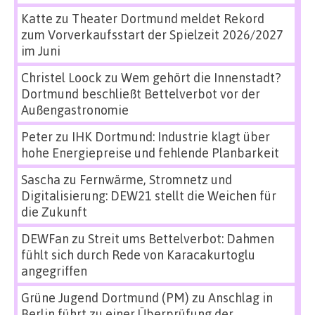
Katte
zu
Theater Dortmund meldet Rekord
zum Vorverkaufsstart der Spielzeit 2026/2027
im Juni
Christel Loock
zu
Wem gehört die Innenstadt?
Dortmund beschließt Bettelverbot vor der
Außengastronomie
Peter
zu
IHK Dortmund: Industrie klagt über
hohe Energiepreise und fehlende Planbarkeit
Sascha
zu
Fernwärme, Stromnetz und
Digitalisierung: DEW21 stellt die Weichen für
die Zukunft
DEWFan
zu
Streit ums Bettelverbot: Dahmen
fühlt sich durch Rede von Karacakurtoglu
angegriffen
Grüne Jugend Dortmund (PM)
zu
Anschlag in
Berlin führt zu einer Überprüfung der