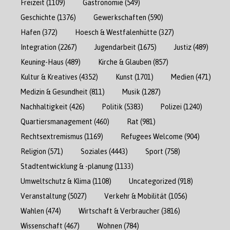
Freizeit
(1109)
Gastronomie
(549)
Geschichte
(1376)
Gewerkschaften
(590)
Hafen
(372)
Hoesch & Westfalenhütte
(327)
Integration
(2267)
Jugendarbeit
(1675)
Justiz
(489)
Keuning-Haus
(489)
Kirche & Glauben
(857)
Kultur & Kreatives
(4352)
Kunst
(1701)
Medien
(471)
Medizin & Gesundheit
(811)
Musik
(1287)
Nachhaltigkeit
(426)
Politik
(5383)
Polizei
(1240)
Quartiersmanagement
(460)
Rat
(981)
Rechtsextremismus
(1169)
Refugees Welcome
(904)
Religion
(571)
Soziales
(4443)
Sport
(758)
Stadtentwicklung & -planung
(1133)
Umweltschutz & Klima
(1108)
Uncategorized
(918)
Veranstaltung
(5027)
Verkehr & Mobilität
(1056)
Wahlen
(474)
Wirtschaft & Verbraucher
(3816)
Wissenschaft
(467)
Wohnen
(784)