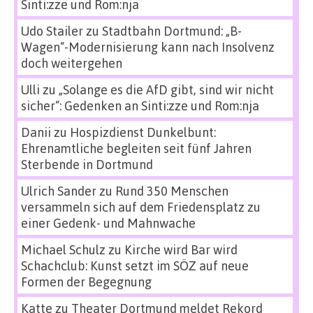
Sinti:zze und Rom:nja
Udo Stailer
zu
Stadtbahn Dortmund: „B-
Wagen“-Modernisierung kann nach Insolvenz
doch weitergehen
Ulli
zu
„Solange es die AfD gibt, sind wir nicht
sicher“: Gedenken an Sinti:zze und Rom:nja
Danii
zu
Hospizdienst Dunkelbunt:
Ehrenamtliche begleiten seit fünf Jahren
Sterbende in Dortmund
Ulrich Sander
zu
Rund 350 Menschen
versammeln sich auf dem Friedensplatz zu
einer Gedenk- und Mahnwache
Michael Schulz
zu
Kirche wird Bar wird
Schachclub: Kunst setzt im SÖZ auf neue
Formen der Begegnung
Katte
zu
Theater Dortmund meldet Rekord