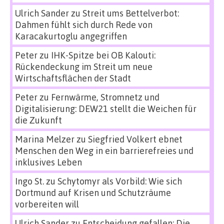
Ulrich Sander
zu
Streit ums Bettelverbot:
Dahmen fühlt sich durch Rede von
Karacakurtoglu angegriffen
Peter
zu
IHK-Spitze bei OB Kalouti:
Rückendeckung im Streit um neue
Wirtschaftsflächen der Stadt
Peter
zu
Fernwärme, Stromnetz und
Digitalisierung: DEW21 stellt die Weichen für
die Zukunft
Marina Melzer
zu
Siegfried Volkert ebnet
Menschen den Weg in ein barrierefreies und
inklusives Leben
Ingo St.
zu
Schytomyr als Vorbild: Wie sich
Dortmund auf Krisen und Schutzräume
vorbereiten will
Ulrich Sander
zu
Entscheidung gefallen: Die