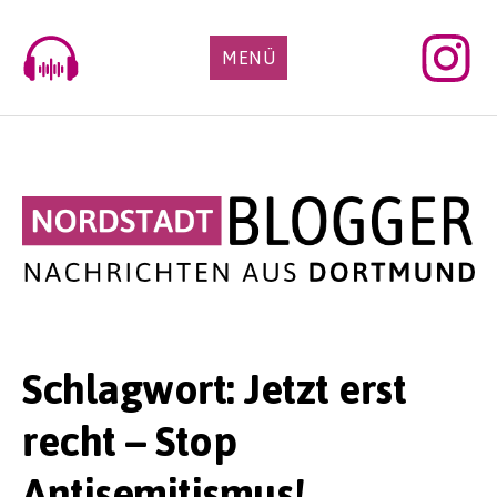
Skip
to
MENÜ
content
Schlagwort:
Jetzt erst
recht – Stop
Antisemitismus!