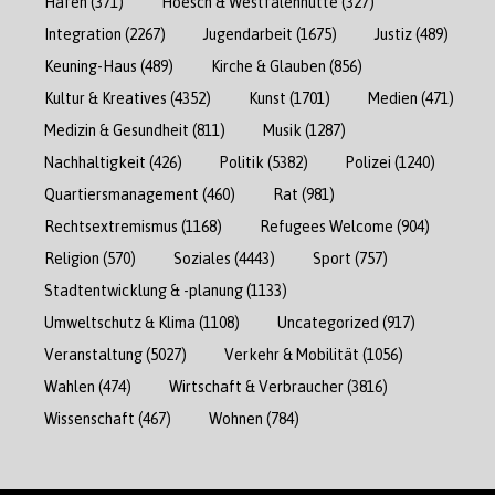
Hafen
(371)
Hoesch & Westfalenhütte
(327)
Integration
(2267)
Jugendarbeit
(1675)
Justiz
(489)
Keuning-Haus
(489)
Kirche & Glauben
(856)
Kultur & Kreatives
(4352)
Kunst
(1701)
Medien
(471)
Medizin & Gesundheit
(811)
Musik
(1287)
Nachhaltigkeit
(426)
Politik
(5382)
Polizei
(1240)
Quartiersmanagement
(460)
Rat
(981)
Rechtsextremismus
(1168)
Refugees Welcome
(904)
Religion
(570)
Soziales
(4443)
Sport
(757)
Stadtentwicklung & -planung
(1133)
Umweltschutz & Klima
(1108)
Uncategorized
(917)
Veranstaltung
(5027)
Verkehr & Mobilität
(1056)
Wahlen
(474)
Wirtschaft & Verbraucher
(3816)
Wissenschaft
(467)
Wohnen
(784)