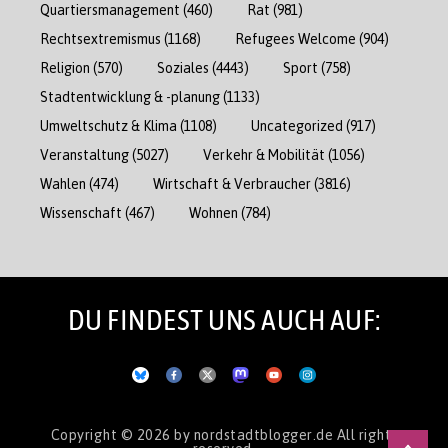
Quartiersmanagement
(460)
Rat
(981)
Rechtsextremismus
(1168)
Refugees Welcome
(904)
Religion
(570)
Soziales
(4443)
Sport
(758)
Stadtentwicklung & -planung
(1133)
Umweltschutz & Klima
(1108)
Uncategorized
(917)
Veranstaltung
(5027)
Verkehr & Mobilität
(1056)
Wahlen
(474)
Wirtschaft & Verbraucher
(3816)
Wissenschaft
(467)
Wohnen
(784)
DU FINDEST UNS AUCH AUF:
Copyright © 2026
by nordstadtblogger.de
All rights
reserved.