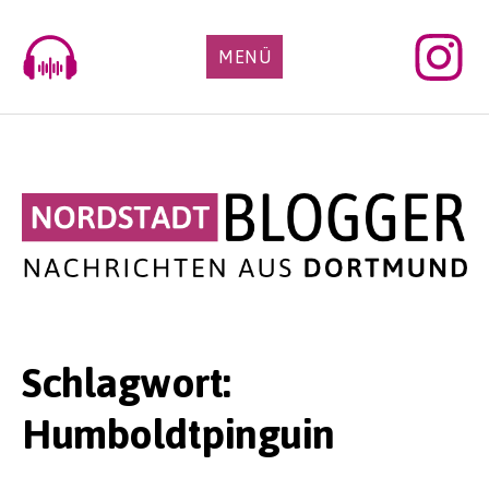
Skip
to
MENÜ
content
Schlagwort:
Humboldtpinguin