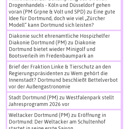
Drogenhandels - Köln und Düsseldorf gehen
voran (PM Grpne & Volt und SPD)
zu
Eine gute
Idee für Dortmund, doch wie viel „Zürcher
Modell“ kann Dortmund sich leisten?
Diakonie sucht ehrenamtliche Hospizhelfer
Diakonie Dortmund (PM)
zu
Diakonie
Dortmund bietet wieder Minigolf und
Bootsverleih im Fredenbaumpark an
Brief der Fraktion Linke & Tierschutz an den
Regierungspräsidenten
zu
Wem gehört die
Innenstadt? Dortmund beschließt Bettelverbot
vor der Außengastronomie
Stadt Dortmund (PM)
zu
Westfalenpark stellt
Jahresprogramm 2026 vor
Weltacker Dortmund (PM)
zu
Eröffnung in
Dortmund: Der Weltacker am Schultenhof
startet in seine erste Saison