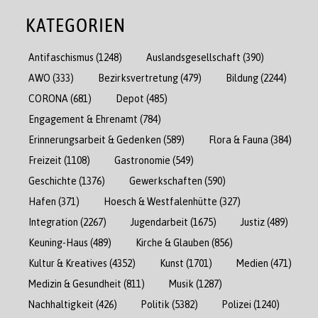
KATEGORIEN
Antifaschismus
(1248)
Auslandsgesellschaft
(390)
AWO
(333)
Bezirksvertretung
(479)
Bildung
(2244)
CORONA
(681)
Depot
(485)
Engagement & Ehrenamt
(784)
Erinnerungsarbeit & Gedenken
(589)
Flora & Fauna
(384)
Freizeit
(1108)
Gastronomie
(549)
Geschichte
(1376)
Gewerkschaften
(590)
Hafen
(371)
Hoesch & Westfalenhütte
(327)
Integration
(2267)
Jugendarbeit
(1675)
Justiz
(489)
Keuning-Haus
(489)
Kirche & Glauben
(856)
Kultur & Kreatives
(4352)
Kunst
(1701)
Medien
(471)
Medizin & Gesundheit
(811)
Musik
(1287)
Nachhaltigkeit
(426)
Politik
(5382)
Polizei
(1240)