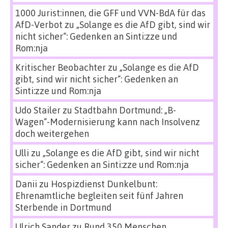
1000 Jurist:innen, die GFF und VVN-BdA für das
AfD-Verbot
zu
„Solange es die AfD gibt, sind wir
nicht sicher“: Gedenken an Sinti:zze und
Rom:nja
Kritischer Beobachter
zu
„Solange es die AfD
gibt, sind wir nicht sicher“: Gedenken an
Sinti:zze und Rom:nja
Udo Stailer
zu
Stadtbahn Dortmund: „B-
Wagen“-Modernisierung kann nach Insolvenz
doch weitergehen
Ulli
zu
„Solange es die AfD gibt, sind wir nicht
sicher“: Gedenken an Sinti:zze und Rom:nja
Danii
zu
Hospizdienst Dunkelbunt:
Ehrenamtliche begleiten seit fünf Jahren
Sterbende in Dortmund
Ulrich Sander
zu
Rund 350 Menschen