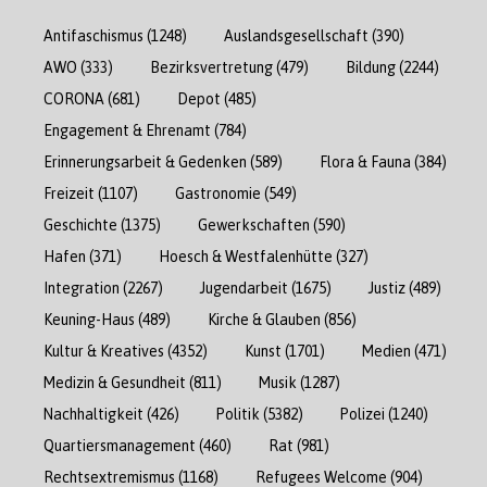
Antifaschismus
(1248)
Auslandsgesellschaft
(390)
AWO
(333)
Bezirksvertretung
(479)
Bildung
(2244)
CORONA
(681)
Depot
(485)
Engagement & Ehrenamt
(784)
Erinnerungsarbeit & Gedenken
(589)
Flora & Fauna
(384)
Freizeit
(1107)
Gastronomie
(549)
Geschichte
(1375)
Gewerkschaften
(590)
Hafen
(371)
Hoesch & Westfalenhütte
(327)
Integration
(2267)
Jugendarbeit
(1675)
Justiz
(489)
Keuning-Haus
(489)
Kirche & Glauben
(856)
Kultur & Kreatives
(4352)
Kunst
(1701)
Medien
(471)
Medizin & Gesundheit
(811)
Musik
(1287)
Nachhaltigkeit
(426)
Politik
(5382)
Polizei
(1240)
Quartiersmanagement
(460)
Rat
(981)
Rechtsextremismus
(1168)
Refugees Welcome
(904)