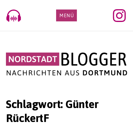
Skip
to
MENÜ
content
Schlagwort:
Günter
RückertF