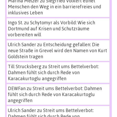
Marina Melzer
zu
Siegfried Volkert ebnet
Menschen den Weg in ein barrierefreies und
inklusives Leben
Ingo St.
zu
Schytomyr als Vorbild: Wie sich
Dortmund auf Krisen und Schutzräume
vorbereiten will
Ulrich Sander
zu
Entscheidung gefallen: Die
neue Straße in Grevel wird den Namen von Kurt
Goldstein tragen
Till Strucksberg
zu
Streit ums Bettelverbot:
Dahmen fühlt sich durch Rede von
Karacakurtoglu angegriffen
DEWFan
zu
Streit ums Bettelverbot: Dahmen
fühlt sich durch Rede von Karacakurtoglu
angegriffen
Ulrich Sander
zu
Streit ums Bettelverbot:
Dahmen fühlt sich durch Rede von