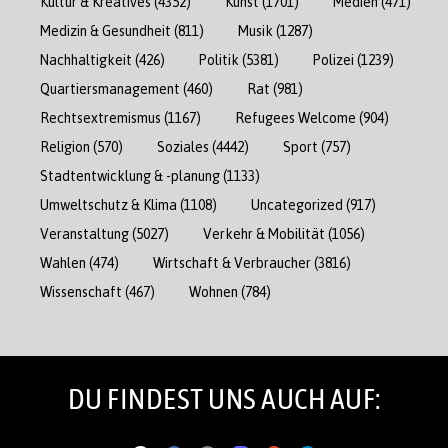
Kultur & Kreatives
(4352)
Kunst
(1701)
Medien
(471)
Medizin & Gesundheit
(811)
Musik
(1287)
Nachhaltigkeit
(426)
Politik
(5381)
Polizei
(1239)
Quartiersmanagement
(460)
Rat
(981)
Rechtsextremismus
(1167)
Refugees Welcome
(904)
Religion
(570)
Soziales
(4442)
Sport
(757)
Stadtentwicklung & -planung
(1133)
Umweltschutz & Klima
(1108)
Uncategorized
(917)
Veranstaltung
(5027)
Verkehr & Mobilität
(1056)
Wahlen
(474)
Wirtschaft & Verbraucher
(3816)
Wissenschaft
(467)
Wohnen
(784)
DU FINDEST UNS AUCH AUF: