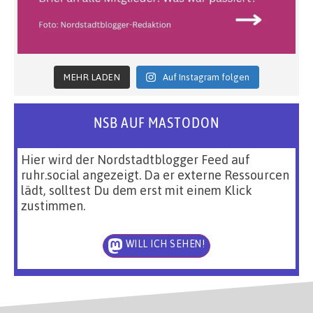
MEHR LADEN
Auf Instagram folgen
NSB AUF MASTODON
Hier wird der Nordstadtblogger Feed auf
ruhr.social angezeigt. Da er externe Ressourcen
lädt, solltest Du dem erst mit einem Klick
zustimmen.
WILL ICH SEHEN!