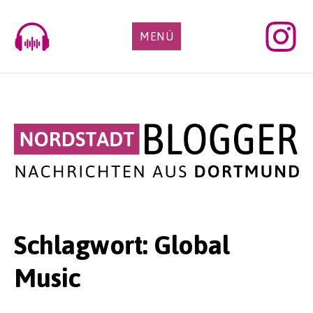
Skip
to
MENÜ
content
Schlagwort:
Global
Music