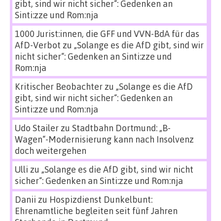
gibt, sind wir nicht sicher“: Gedenken an
Sinti:zze und Rom:nja
1000 Jurist:innen, die GFF und VVN-BdA für das
AfD-Verbot
zu
„Solange es die AfD gibt, sind wir
nicht sicher“: Gedenken an Sinti:zze und
Rom:nja
Kritischer Beobachter
zu
„Solange es die AfD
gibt, sind wir nicht sicher“: Gedenken an
Sinti:zze und Rom:nja
Udo Stailer
zu
Stadtbahn Dortmund: „B-
Wagen“-Modernisierung kann nach Insolvenz
doch weitergehen
Ulli
zu
„Solange es die AfD gibt, sind wir nicht
sicher“: Gedenken an Sinti:zze und Rom:nja
Danii
zu
Hospizdienst Dunkelbunt:
Ehrenamtliche begleiten seit fünf Jahren