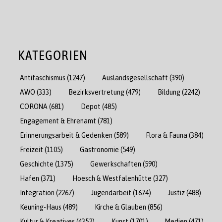
KATEGORIEN
Antifaschismus
(1247)
Auslandsgesellschaft
(390)
AWO
(333)
Bezirksvertretung
(479)
Bildung
(2242)
CORONA
(681)
Depot
(485)
Engagement & Ehrenamt
(781)
Erinnerungsarbeit & Gedenken
(589)
Flora & Fauna
(384)
Freizeit
(1105)
Gastronomie
(549)
Geschichte
(1375)
Gewerkschaften
(590)
Hafen
(371)
Hoesch & Westfalenhütte
(327)
Integration
(2267)
Jugendarbeit
(1674)
Justiz
(488)
Keuning-Haus
(489)
Kirche & Glauben
(856)
Kultur & Kreatives
(4352)
Kunst
(1701)
Medien
(471)