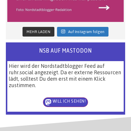
MEHR LADEN
Auf Instagram folgen
NSB AUF MASTODON
Hier wird der Nordstadtblogger Feed auf
ruhr.social angezeigt. Da er externe Ressourcen
lädt, solltest Du dem erst mit einem Klick
zustimmen.
WILL ICH SEHEN!