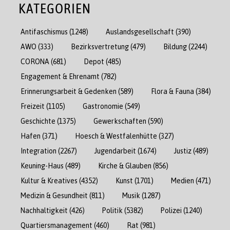
KATEGORIEN
Antifaschismus
(1248)
Auslandsgesellschaft
(390)
AWO
(333)
Bezirksvertretung
(479)
Bildung
(2244)
CORONA
(681)
Depot
(485)
Engagement & Ehrenamt
(782)
Erinnerungsarbeit & Gedenken
(589)
Flora & Fauna
(384)
Freizeit
(1105)
Gastronomie
(549)
Geschichte
(1375)
Gewerkschaften
(590)
Hafen
(371)
Hoesch & Westfalenhütte
(327)
Integration
(2267)
Jugendarbeit
(1674)
Justiz
(489)
Keuning-Haus
(489)
Kirche & Glauben
(856)
Kultur & Kreatives
(4352)
Kunst
(1701)
Medien
(471)
Medizin & Gesundheit
(811)
Musik
(1287)
Nachhaltigkeit
(426)
Politik
(5382)
Polizei
(1240)
Quartiersmanagement
(460)
Rat
(981)