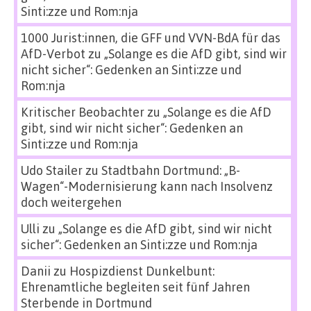
Sinti:zze und Rom:nja
1000 Jurist:innen, die GFF und VVN-BdA für das
AfD-Verbot
zu
„Solange es die AfD gibt, sind wir
nicht sicher“: Gedenken an Sinti:zze und
Rom:nja
Kritischer Beobachter
zu
„Solange es die AfD
gibt, sind wir nicht sicher“: Gedenken an
Sinti:zze und Rom:nja
Udo Stailer
zu
Stadtbahn Dortmund: „B-
Wagen“-Modernisierung kann nach Insolvenz
doch weitergehen
Ulli
zu
„Solange es die AfD gibt, sind wir nicht
sicher“: Gedenken an Sinti:zze und Rom:nja
Danii
zu
Hospizdienst Dunkelbunt:
Ehrenamtliche begleiten seit fünf Jahren
Sterbende in Dortmund