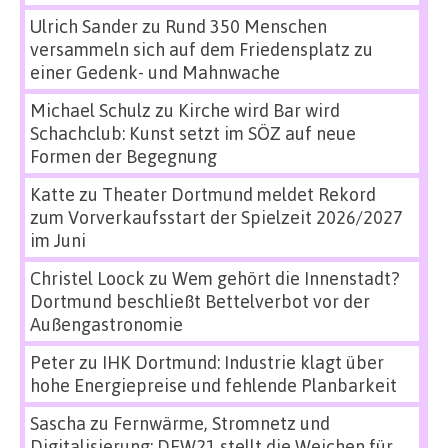
Ulrich Sander
zu
Rund 350 Menschen
versammeln sich auf dem Friedensplatz zu
einer Gedenk- und Mahnwache
Michael Schulz
zu
Kirche wird Bar wird
Schachclub: Kunst setzt im SÖZ auf neue
Formen der Begegnung
Katte
zu
Theater Dortmund meldet Rekord
zum Vorverkaufsstart der Spielzeit 2026/2027
im Juni
Christel Loock
zu
Wem gehört die Innenstadt?
Dortmund beschließt Bettelverbot vor der
Außengastronomie
Peter
zu
IHK Dortmund: Industrie klagt über
hohe Energiepreise und fehlende Planbarkeit
Sascha
zu
Fernwärme, Stromnetz und
Digitalisierung: DEW21 stellt die Weichen für