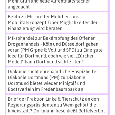
Mehr Grün und neue Aufenthaltsflächen
angedacht
Bebbi
zu
Mit breiter Mehrheit fürs
Mobilitätskonzept: Über Möglichkeiten der
Finanzierung wird beraten
Mikrohandel zur Bekämpfung des Offenen
Drogenhandels - Köln und Düsseldorf gehen
voran (PM Grpne & Volt und SPD)
zu
Eine gute
Idee für Dortmund, doch wie viel „Zürcher
Modell“ kann Dortmund sich leisten?
Diakonie sucht ehrenamtliche Hospizhelfer
Diakonie Dortmund (PM)
zu
Diakonie
Dortmund bietet wieder Minigolf und
Bootsverleih im Fredenbaumpark an
Brief der Fraktion Linke & Tierschutz an den
Regierungspräsidenten
zu
Wem gehört die
Innenstadt? Dortmund beschließt Bettelverbot