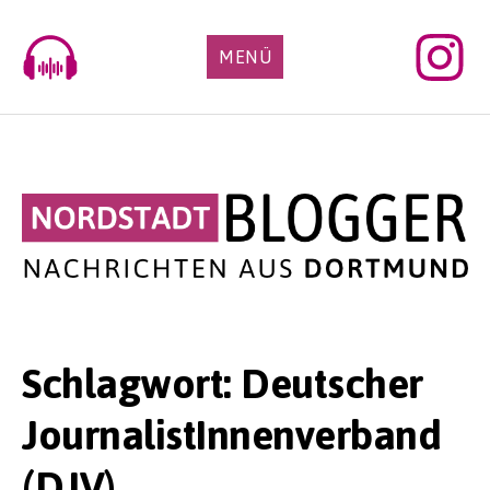
Skip
to
MENÜ
content
Schlagwort:
Deutscher
JournalistInnenverband
(DJV)