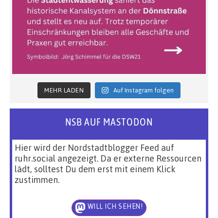
MEHR LADEN
Auf Instagram folgen
NSB AUF MASTODON
Hier wird der Nordstadtblogger Feed auf
ruhr.social angezeigt. Da er externe Ressourcen
lädt, solltest Du dem erst mit einem Klick
zustimmen.
WILL ICH SEHEN!