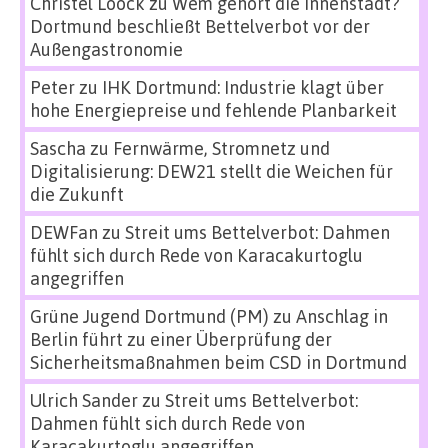
Christel Loock
zu
Wem gehört die Innenstadt?
Dortmund beschließt Bettelverbot vor der
Außengastronomie
Peter
zu
IHK Dortmund: Industrie klagt über
hohe Energiepreise und fehlende Planbarkeit
Sascha
zu
Fernwärme, Stromnetz und
Digitalisierung: DEW21 stellt die Weichen für
die Zukunft
DEWFan
zu
Streit ums Bettelverbot: Dahmen
fühlt sich durch Rede von Karacakurtoglu
angegriffen
Grüne Jugend Dortmund (PM)
zu
Anschlag in
Berlin führt zu einer Überprüfung der
Sicherheitsmaßnahmen beim CSD in Dortmund
Ulrich Sander
zu
Streit ums Bettelverbot:
Dahmen fühlt sich durch Rede von
Karacakurtoglu angegriffen