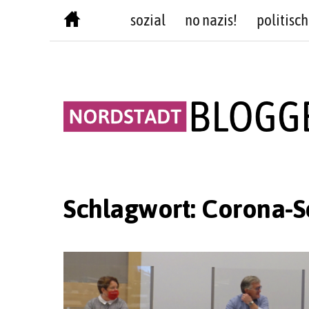
Skip
sozial
no nazis!
politisch
to
content
Schlagwort:
Corona-S