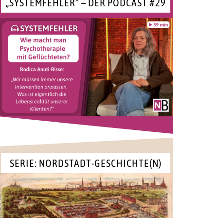
„SYSTEMFEHLER“ – DER PODCAST #29
SERIE: NORDSTADT-GESCHICHTE(N)