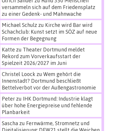
Ulrich Sander
zu
Rund 350 Menschen
versammeln sich auf dem Friedensplatz
zu einer Gedenk- und Mahnwache
Michael Schulz
zu
Kirche wird Bar wird
Schachclub: Kunst setzt im SÖZ auf neue
Formen der Begegnung
Katte
zu
Theater Dortmund meldet
Rekord zum Vorverkaufsstart der
Spielzeit 2026/2027 im Juni
Christel Loock
zu
Wem gehört die
Innenstadt? Dortmund beschließt
Bettelverbot vor der Außengastronomie
Peter
zu
IHK Dortmund: Industrie klagt
über hohe Energiepreise und fehlende
Planbarkeit
Sascha
zu
Fernwärme, Stromnetz und
Digitalisierung: DEW21 stellt die Weichen