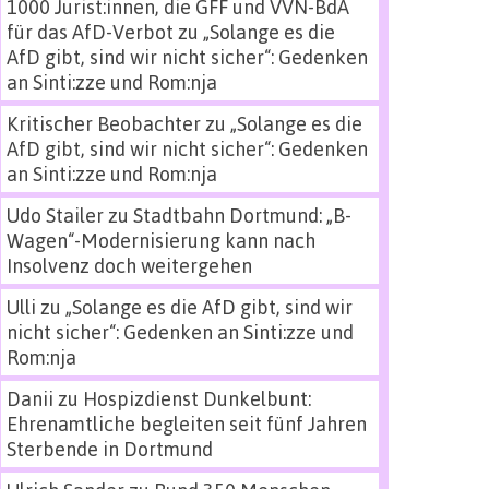
1000 Jurist:innen, die GFF und VVN-BdA
für das AfD-Verbot
zu
„Solange es die
AfD gibt, sind wir nicht sicher“: Gedenken
an Sinti:zze und Rom:nja
Kritischer Beobachter
zu
„Solange es die
AfD gibt, sind wir nicht sicher“: Gedenken
an Sinti:zze und Rom:nja
Udo Stailer
zu
Stadtbahn Dortmund: „B-
Wagen“-Modernisierung kann nach
Insolvenz doch weitergehen
Ulli
zu
„Solange es die AfD gibt, sind wir
nicht sicher“: Gedenken an Sinti:zze und
Rom:nja
Danii
zu
Hospizdienst Dunkelbunt:
Ehrenamtliche begleiten seit fünf Jahren
Sterbende in Dortmund