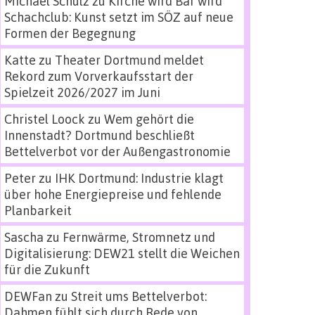
Michael Schulz
zu
Kirche wird Bar wird
Schachclub: Kunst setzt im SÖZ auf neue
Formen der Begegnung
Katte
zu
Theater Dortmund meldet
Rekord zum Vorverkaufsstart der
Spielzeit 2026/2027 im Juni
Christel Loock
zu
Wem gehört die
Innenstadt? Dortmund beschließt
Bettelverbot vor der Außengastronomie
Peter
zu
IHK Dortmund: Industrie klagt
über hohe Energiepreise und fehlende
Planbarkeit
Sascha
zu
Fernwärme, Stromnetz und
Digitalisierung: DEW21 stellt die Weichen
für die Zukunft
DEWFan
zu
Streit ums Bettelverbot:
Dahmen fühlt sich durch Rede von