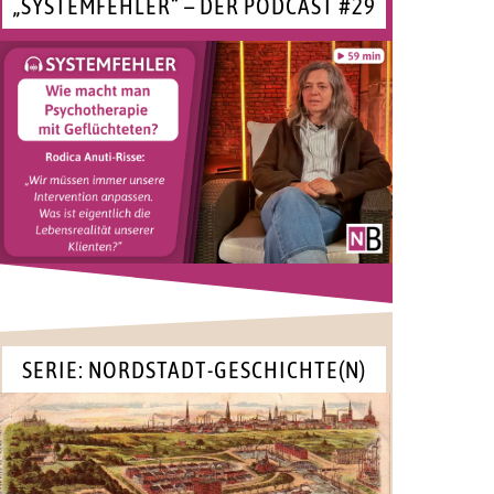
„SYSTEMFEHLER“ – DER PODCAST #29
SERIE: NORDSTADT-GESCHICHTE(N)