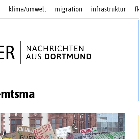
klima/umwelt
migration
infrastruktur
f
emtsma