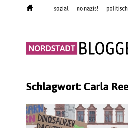
Skip
sozial
no nazis!
politisch
to
content
Schlagwort:
Carla Re