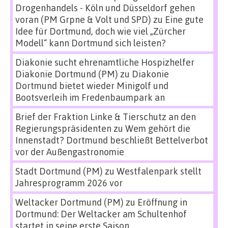
Drogenhandels - Köln und Düsseldorf gehen
voran (PM Grpne & Volt und SPD)
zu
Eine gute
Idee für Dortmund, doch wie viel „Zürcher
Modell“ kann Dortmund sich leisten?
Diakonie sucht ehrenamtliche Hospizhelfer
Diakonie Dortmund (PM)
zu
Diakonie
Dortmund bietet wieder Minigolf und
Bootsverleih im Fredenbaumpark an
Brief der Fraktion Linke & Tierschutz an den
Regierungspräsidenten
zu
Wem gehört die
Innenstadt? Dortmund beschließt Bettelverbot
vor der Außengastronomie
Stadt Dortmund (PM)
zu
Westfalenpark stellt
Jahresprogramm 2026 vor
Weltacker Dortmund (PM)
zu
Eröffnung in
Dortmund: Der Weltacker am Schultenhof
startet in seine erste Saison