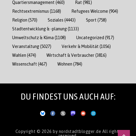
Quartiersmanagement
(460)
Rat
(981)
Rechtsextremismus
(1168)
Refugees Welcome
(904)
Religion
(570)
Soziales
(4443)
Sport
(758)
Stadtentwicklung & -planung
(1133)
Umweltschutz & Klima
(1108)
Uncategorized
(917)
Veranstaltung
(5027)
Verkehr & Mobilität
(1056)
Wahlen
(474)
Wirtschaft & Verbraucher
(3816)
Wissenschaft
(467)
Wohnen
(784)
DU FINDEST UNS AUCH AUF:
Copyright © 2026
by nordstadtblogger.de
All rights
reserved.