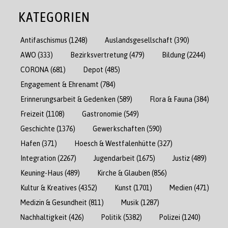
KATEGORIEN
Antifaschismus
(1248)
Auslandsgesellschaft
(390)
AWO
(333)
Bezirksvertretung
(479)
Bildung
(2244)
CORONA
(681)
Depot
(485)
Engagement & Ehrenamt
(784)
Erinnerungsarbeit & Gedenken
(589)
Flora & Fauna
(384)
Freizeit
(1108)
Gastronomie
(549)
Geschichte
(1376)
Gewerkschaften
(590)
Hafen
(371)
Hoesch & Westfalenhütte
(327)
Integration
(2267)
Jugendarbeit
(1675)
Justiz
(489)
Keuning-Haus
(489)
Kirche & Glauben
(856)
Kultur & Kreatives
(4352)
Kunst
(1701)
Medien
(471)
Medizin & Gesundheit
(811)
Musik
(1287)
Nachhaltigkeit
(426)
Politik
(5382)
Polizei
(1240)