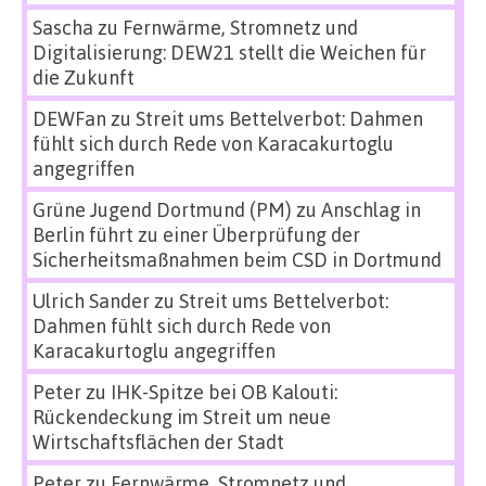
Sascha
zu
Fernwärme, Stromnetz und
Digitalisierung: DEW21 stellt die Weichen für
die Zukunft
DEWFan
zu
Streit ums Bettelverbot: Dahmen
fühlt sich durch Rede von Karacakurtoglu
angegriffen
Grüne Jugend Dortmund (PM)
zu
Anschlag in
Berlin führt zu einer Überprüfung der
Sicherheitsmaßnahmen beim CSD in Dortmund
Ulrich Sander
zu
Streit ums Bettelverbot:
Dahmen fühlt sich durch Rede von
Karacakurtoglu angegriffen
Peter
zu
IHK-Spitze bei OB Kalouti:
Rückendeckung im Streit um neue
Wirtschaftsflächen der Stadt
Peter
zu
Fernwärme, Stromnetz und