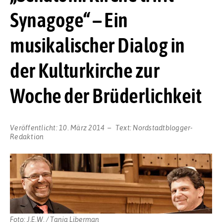
Synagoge“ – Ein
musikalischer Dialog in
der Kulturkirche zur
Woche der Brüderlichkeit
Veröffentlicht:
10. März 2014
Text:
Nordstadtblogger-
Redaktion
Foto: J.E.W. / Tanja Liberman